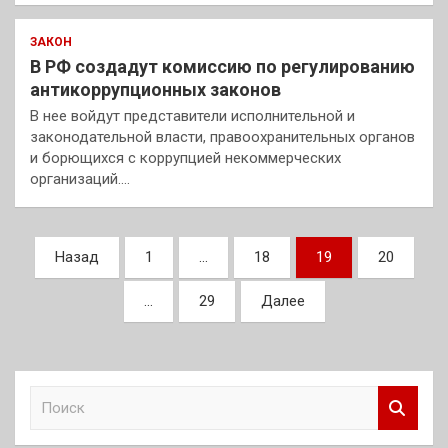
ЗАКОН
В РФ создадут комиссию по регулированию
антикоррупционных законов
В нее войдут представители исполнительной и
законодательной власти, правоохранительных органов
и борющихся с коррупцией некоммерческих
организаций.…
Пагинация
Назад
1
…
18
19
20
записей
…
29
Далее
П
о
и