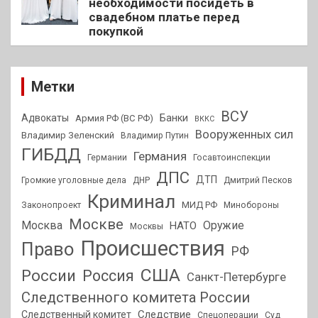
необходимости посидеть в
свадебном платье перед
покупкой
Метки
ВСУ
Адвокаты
Банки
Армия РФ (ВС РФ)
ВККС
Вооруженных сил
Владимир Зеленский
Владимир Путин
ГИБДД
Германия
Германии
Госавтоинспекции
ДПС
ДТП
Громкие уголовные дела
ДНР
Дмитрий Песков
Криминал
МИД РФ
Законопроект
Минобороны
Москве
Москва
Оружие
НАТО
Москвы
Происшествия
Право
РФ
США
России
Россия
Санкт-Петербурге
Следственного комитета России
Следствие
Следственный комитет
Спецоперации
Суд