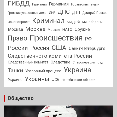
ГИБДД
Германия
Германии
Госавтоинспекции
ДПС
ДТП
Громкие уголовные дела
ДНР
Дмитрий Песков
Криминал
МИД РФ
Законопроект
Минобороны
Москве
Москва
Оружие
НАТО
Москвы
Происшествия
Право
РФ
США
России
Россия
Санкт-Петербурге
Следственного комитета России
Следствие
Следственный комитет
Спецоперации
Суд
Украина
Танки
Уголовный процесс
Украины
Украине
ФСБ
Челябинской области
Общество