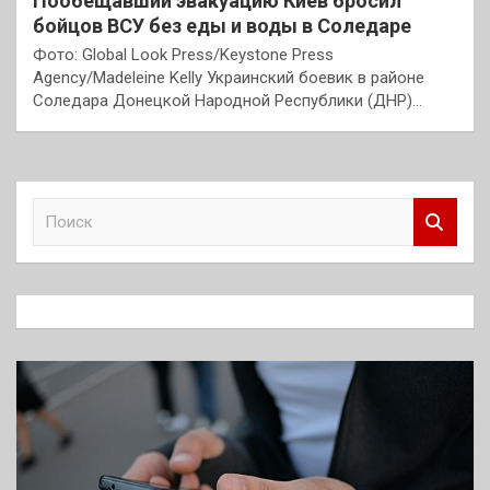
Пообещавший эвакуацию Киев бросил
бойцов ВСУ без еды и воды в Соледаре
Фото: Global Look Press/Keystone Press
Agency/Madeleine Kelly Украинский боевик в районе
Соледара Донецкой Народной Республики (ДНР)…
П
о
и
с
к