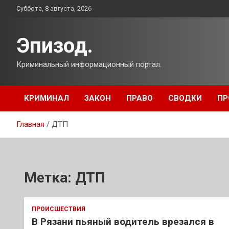
Перейти
Суббота, 8 августа, 2026
к
содержимому
Эпизод.
Криминальный информационный портал.
КРИМИНАЛ
ЗАКОН
ПРАВО
СВОДКИ
ПР
Главная
ДТП
Метка:
ДТП
ПРОИСШЕСТВИЯ
В Рязани пьяный водитель врезался в