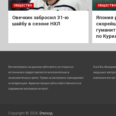
ОБЩЕСТВО
ОБЩЕСТВО
Овечкин забросил 31-ю
Япония 
шайбу в сезоне НХЛ
скорейш
гуманит
по Кури
Все материалы на данном сайте взяты из открытых
Если Вы обнаружи
источников и предоставляются исключительно в
нарушают авторс
ознакомительных целях. Права на материалы принадлежат
компании или орг
их владельцам. Администрация сайта ответственности за
содержание материала не несет.
Copyright © 2026
Эпизод.