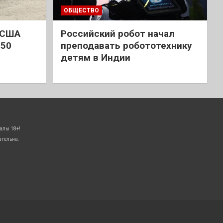
ОБЩЕСТВО
 США
Российский робот начал
 50
преподавать робототехнику
детям в Индии
алы 18+!
ательна.