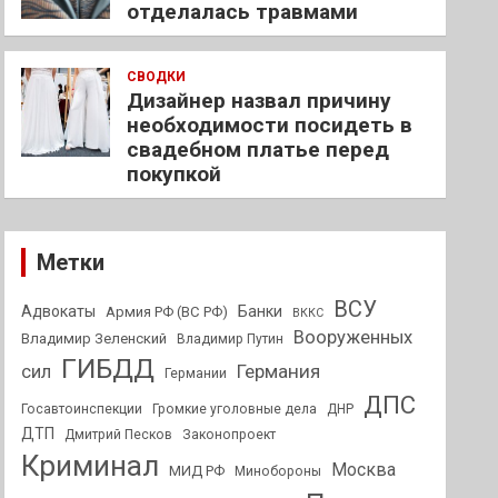
отделалась травмами
СВОДКИ
Дизайнер назвал причину
необходимости посидеть в
свадебном платье перед
покупкой
Метки
ВСУ
Адвокаты
Банки
Армия РФ (ВС РФ)
ВККС
Вооруженных
Владимир Зеленский
Владимир Путин
ГИБДД
Германия
сил
Германии
ДПС
Госавтоинспекции
Громкие уголовные дела
ДНР
ДТП
Дмитрий Песков
Законопроект
Криминал
Москва
МИД РФ
Минобороны