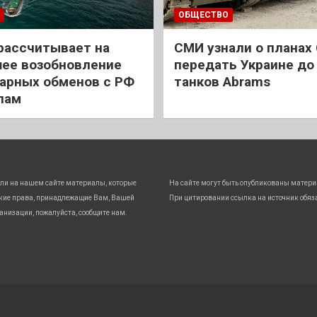
ОБЩЕСТВО
рассчитывает на
СМИ узнали о планах
ее возобновление
передать Украине до
арных обменов с РФ
танков Abrams
лам
ли на нашем сайте материалы, которые
На сайте могут быть опубликованы матери
кие права, принадлежащие Вам, Вашей
При цитировании ссылка на источник обяз
анизации, пожалуйста, сообщите нам.