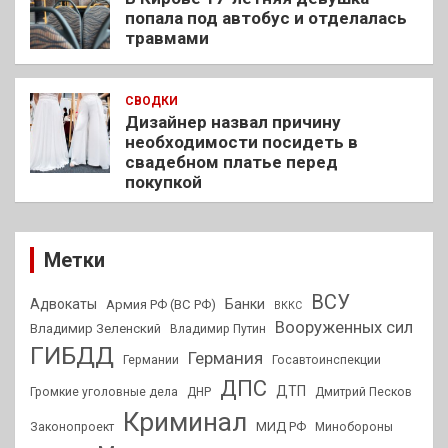
попала под автобус и отделалась
травмами
СВОДКИ
Дизайнер назвал причину
необходимости посидеть в
свадебном платье перед
покупкой
Метки
ВСУ
Адвокаты
Банки
Армия РФ (ВС РФ)
ВККС
Вооруженных сил
Владимир Зеленский
Владимир Путин
ГИБДД
Германия
Германии
Госавтоинспекции
ДПС
ДТП
Громкие уголовные дела
ДНР
Дмитрий Песков
Криминал
МИД РФ
Законопроект
Минобороны