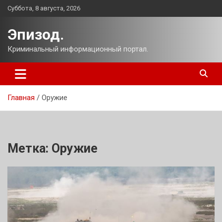
Перейти
Суббота, 8 августа, 2026
к
содержимому
Эпизод.
Криминальный информационный портал.
Главная
Оружие
Метка:
Оружие