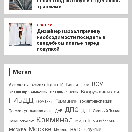
попала под автобус и отделалась
травмами
СВОДКИ
Дизайнер назвал причину
необходимости посидеть в
свадебном платье перед
покупкой
Метки
ВСУ
Адвокаты
Банки
Армия РФ (ВС РФ)
ВККС
Вооруженных сил
Владимир Зеленский
Владимир Путин
ГИБДД
Германия
Германии
Госавтоинспекции
ДПС
ДТП
Громкие уголовные дела
ДНР
Дмитрий Песков
Криминал
МИД РФ
Законопроект
Минобороны
Москве
Москва
Оружие
НАТО
Москвы