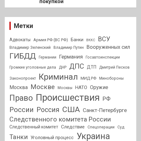
покупкой
Метки
ВСУ
Адвокаты
Банки
Армия РФ (ВС РФ)
ВККС
Вооруженных сил
Владимир Зеленский
Владимир Путин
ГИБДД
Германия
Германии
Госавтоинспекции
ДПС
ДТП
Громкие уголовные дела
ДНР
Дмитрий Песков
Криминал
МИД РФ
Законопроект
Минобороны
Москве
Москва
Оружие
НАТО
Москвы
Происшествия
Право
РФ
США
России
Россия
Санкт-Петербурге
Следственного комитета России
Следствие
Следственный комитет
Спецоперации
Суд
Украина
Танки
Уголовный процесс