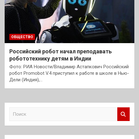
ОБЩЕСТВО
Российский робот начал преподавать
робототехнику детям в Индии
Фото: РИА Новости/Владимир Астапкович Российский
робот Promobot V.4 приступил к работе в школе в Нью-
Дели (Индия),…
П
о
и
с
к