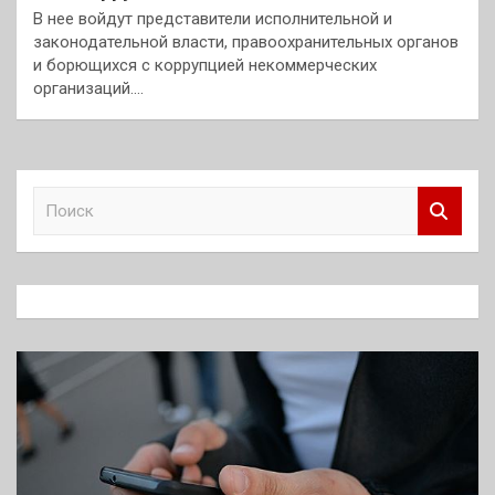
В нее войдут представители исполнительной и
законодательной власти, правоохранительных органов
и борющихся с коррупцией некоммерческих
организаций.…
П
о
и
с
к