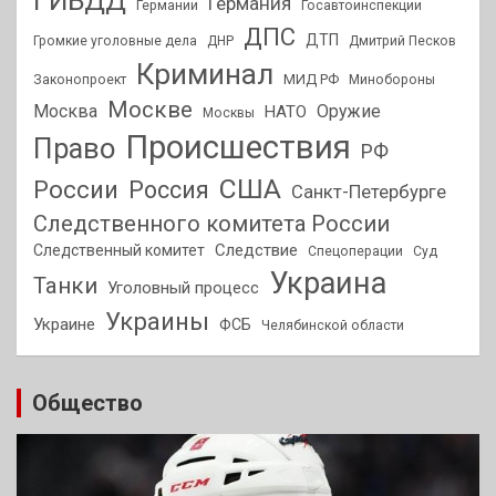
ГИБДД
Германия
Германии
Госавтоинспекции
ДПС
ДТП
Громкие уголовные дела
ДНР
Дмитрий Песков
Криминал
МИД РФ
Законопроект
Минобороны
Москве
Москва
Оружие
НАТО
Москвы
Происшествия
Право
РФ
США
России
Россия
Санкт-Петербурге
Следственного комитета России
Следствие
Следственный комитет
Спецоперации
Суд
Украина
Танки
Уголовный процесс
Украины
Украине
ФСБ
Челябинской области
Общество