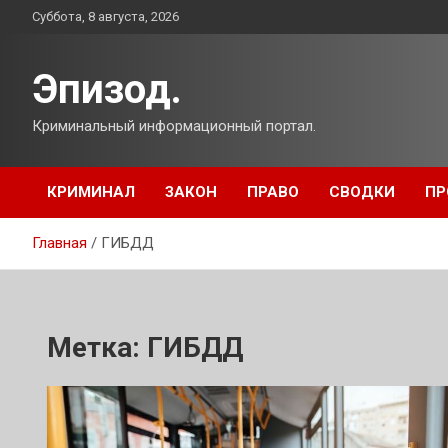
Перейти
Суббота, 8 августа, 2026
к
содержимому
Эпизод.
Криминальный информационный портал.
КРИМИНАЛ
ЗАКОН
ПРАВО
СВОДКИ
ПР
Главная
ГИБДД
Метка:
ГИБДД