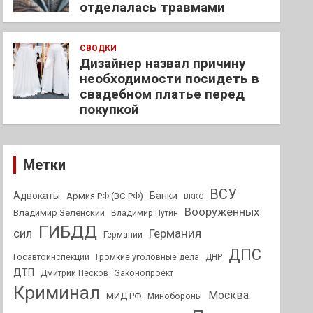
отделалась травмами
СВОДКИ
Дизайнер назвал причину
необходимости посидеть в
свадебном платье перед
покупкой
Метки
ВСУ
Адвокаты
Банки
Армия РФ (ВС РФ)
ВККС
Вооруженных
Владимир Зеленский
Владимир Путин
ГИБДД
Германия
сил
Германии
ДПС
Госавтоинспекции
Громкие уголовные дела
ДНР
ДТП
Дмитрий Песков
Законопроект
Криминал
Москва
МИД РФ
Минобороны