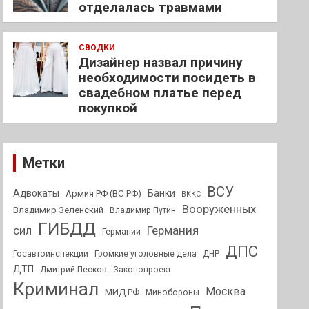
отделалась травмами
СВОДКИ
Дизайнер назвал причину
необходимости посидеть в
свадебном платье перед
покупкой
Метки
ВСУ
Адвокаты
Банки
Армия РФ (ВС РФ)
ВККС
Вооруженных
Владимир Зеленский
Владимир Путин
ГИБДД
Германия
сил
Германии
ДПС
Госавтоинспекции
Громкие уголовные дела
ДНР
ДТП
Дмитрий Песков
Законопроект
Криминал
Москва
МИД РФ
Минобороны