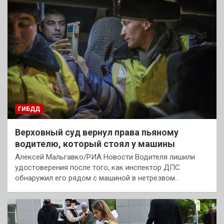
ГИБДД
Верховный суд вернул права пьяному
водителю, который стоял у машины
Алексей Мальгавко/РИА Новости Водителя лишили
удостоверения после того, как инспектор ДПС
обнаружил его рядом с машиной в нетрезвом…