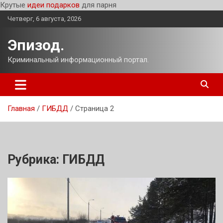
Крутые
идеи подарков
для парня
Перейти
Четверг, 6 августа, 2026
к
содержимому
Эпизод.
Криминальный информационный портал.
Главная
ГИБДД
Страница 2
Рубрика:
ГИБДД