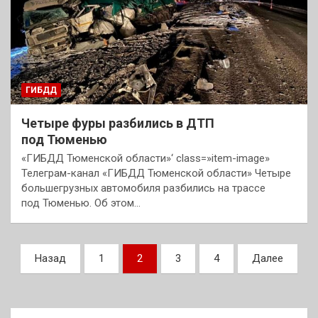
ГИБДД
Четыре фуры разбились в ДТП
под Тюменью
«ГИБДД Тюменской области»‘ class=»item-image»
Телеграм-канал «ГИБДД Тюменской области» Четыре
большегрузных автомобиля разбились на трассе
под Тюменью. Об этом…
Пагинация
Назад
1
2
3
4
Далее
записей