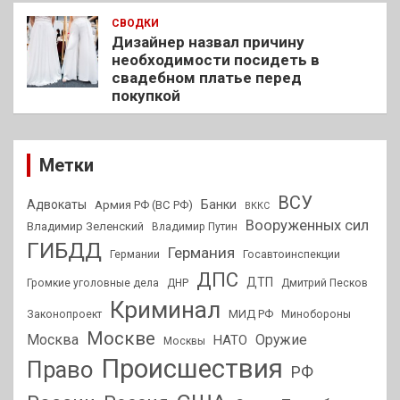
СВОДКИ
Дизайнер назвал причину
необходимости посидеть в
свадебном платье перед
покупкой
Метки
ВСУ
Адвокаты
Банки
Армия РФ (ВС РФ)
ВККС
Вооруженных сил
Владимир Зеленский
Владимир Путин
ГИБДД
Германия
Германии
Госавтоинспекции
ДПС
ДТП
Громкие уголовные дела
ДНР
Дмитрий Песков
Криминал
МИД РФ
Законопроект
Минобороны
Москве
Москва
Оружие
НАТО
Москвы
Происшествия
Право
РФ