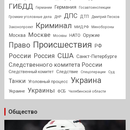
ГИБДД
Германия
Германии
Госавтоинспекции
ДПС
ДТП
Громкие уголовные дела
ДНР
Дмитрий Песков
Криминал
МИД РФ
Законопроект
Минобороны
Москве
Москва
Оружие
НАТО
Москвы
Происшествия
Право
РФ
США
России
Россия
Санкт-Петербурге
Следственного комитета России
Следствие
Следственный комитет
Спецоперации
Суд
Украина
Танки
Уголовный процесс
Украины
Украине
ФСБ
Челябинской области
Общество