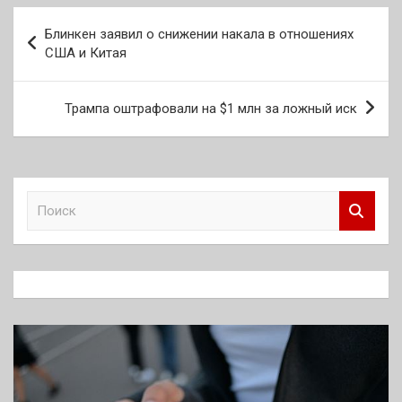
Навигация
Блинкен заявил о снижении накала в отношениях
по
США и Китая
записям
Трампа оштрафовали на $1 млн за ложный иск
П
о
и
с
к