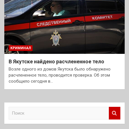
КРИМИНАЛ
В Якутске найдено расчлененное тело
Возле одного из домов Якутска было обнаружено
расчлененное тело, проводится проверка. Об этом
сообщило сегодня в…
П
о
и
с