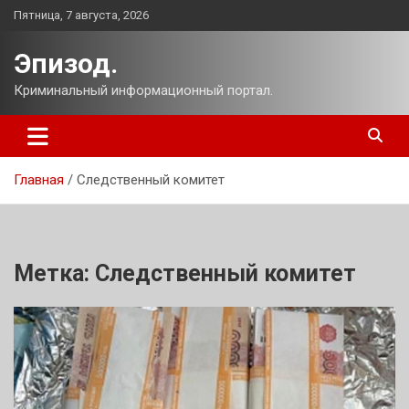
Перейти
Пятница, 7 августа, 2026
к
содержимому
Эпизод.
Криминальный информационный портал.
Главная
Следственный комитет
Метка:
Следственный комитет