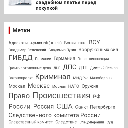
свадебном платье перед
покупкой
Метки
ВСУ
Адвокаты
Банки
Армия РФ (ВС РФ)
ВККС
Вооруженных сил
Владимир Зеленский
Владимир Путин
ГИБДД
Германия
Германии
Госавтоинспекции
ДПС
ДТП
Громкие уголовные дела
ДНР
Дмитрий Песков
Криминал
МИД РФ
Законопроект
Минобороны
Москве
Москва
Оружие
НАТО
Москвы
Происшествия
Право
РФ
США
России
Россия
Санкт-Петербурге
Следственного комитета России
Следствие
Следственный комитет
Спецоперации
Суд