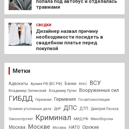
попала под автобус и отделалась
травмами
СВОДКИ
Дизайнер назвал причину
необходимости посидеть в
свадебном платье перед
покупкой
Метки
ВСУ
Адвокаты
Банки
Армия РФ (ВС РФ)
ВККС
Вооруженных сил
Владимир Зеленский
Владимир Путин
ГИБДД
Германия
Германии
Госавтоинспекции
ДПС
ДТП
Громкие уголовные дела
ДНР
Дмитрий Песков
Криминал
МИД РФ
Законопроект
Минобороны
Москве
Москва
Оружие
НАТО
Москвы