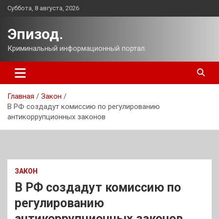
Перейти
Суббота, 8 августа, 2026
к
содержимому
Эпизод.
Криминальный информационный портал.
Главная
Закон
В РФ создадут комиссию по регулированию
антикоррупционных законов
ЗАКОН
В РФ создадут комиссию по
регулированию
антикоррупционных законов