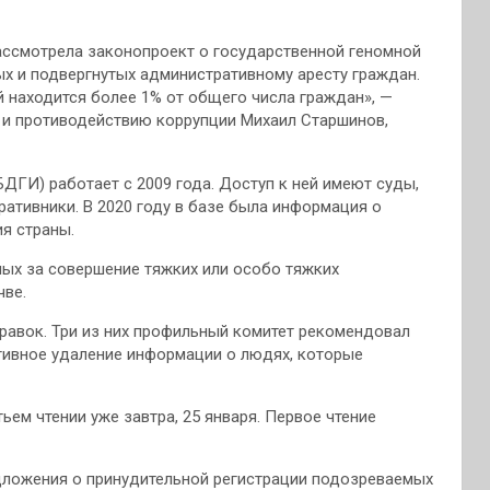
рассмотрела законопроект о государственной геномной
х и подвергнутых административному аресту граждан.
й находится более 1% от общего числа граждан», —
 и противодействию коррупции Михаил Старшинов,
ГИ) работает с 2009 года. Доступ к ней имеют суды,
ративники. В 2020 году в базе была информация о
ия страны.
ных за совершение тяжких или особо тяжких
чве.
равок. Три из них профильный комитет рекомендовал
тивное удаление информации о людях, которые
ем чтении уже завтра, 25 января. Первое чтение
дложения о принудительной регистрации подозреваемых