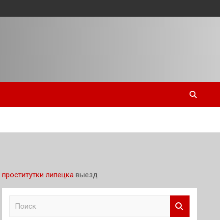
проститутки липецка
выезд
П
о