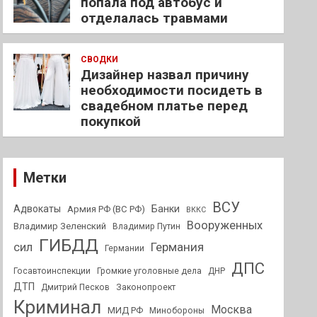
попала под автобус и
отделалась травмами
СВОДКИ
Дизайнер назвал причину
необходимости посидеть в
свадебном платье перед
покупкой
Метки
ВСУ
Адвокаты
Банки
Армия РФ (ВС РФ)
ВККС
Вооруженных
Владимир Зеленский
Владимир Путин
ГИБДД
Германия
сил
Германии
ДПС
Госавтоинспекции
Громкие уголовные дела
ДНР
ДТП
Дмитрий Песков
Законопроект
Криминал
Москва
МИД РФ
Минобороны