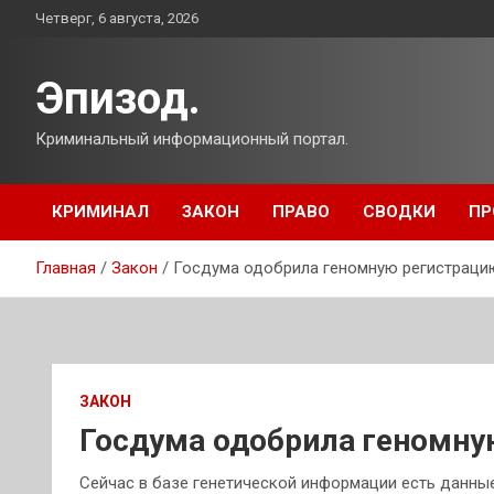
Перейти
Четверг, 6 августа, 2026
к
содержимому
Эпизод.
Криминальный информационный портал.
КРИМИНАЛ
ЗАКОН
ПРАВО
СВОДКИ
ПР
Главная
Закон
Госдума одобрила геномную регистрац
ЗАКОН
Госдума одобрила геномну
Сейчас в базе генетической информации есть данные 