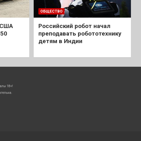
ОБЩЕСТВО
 США
Российский робот начал
 50
преподавать робототехнику
детям в Индии
алы 18+!
ательна.