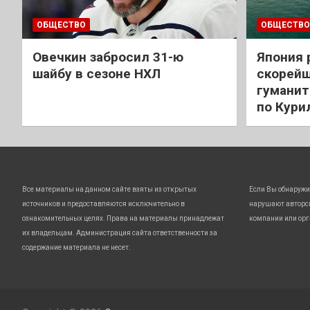
ОБЩЕСТВО
ОБЩЕСТВО
Овечкин забросил 31-ю
Япония 
шайбу в сезоне НХЛ
скорейш
гуманит
по Кури
Все материалы на данном сайте взяты из открытых
Если Вы обнаружи
источников и предоставляются исключительно в
нарушают авторс
ознакомительных целях. Права на материалы принадлежат
компании или орг
их владельцам. Администрация сайта ответственности за
содержание материала не несет.