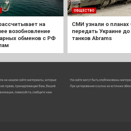
ОБЩЕСТВО
рассчитывает на
СМИ узнали о планах
ее возобновление
передать Украине до
арных обменов с РФ
танков Abrams
лам
ли на нашем сайте материалы, которые
На сайте могут быть опубликованы матери
кие права, принадлежащие Вам, Вашей
При цитировании ссылка на источник обяз
анизации, пожалуйста, сообщите нам.