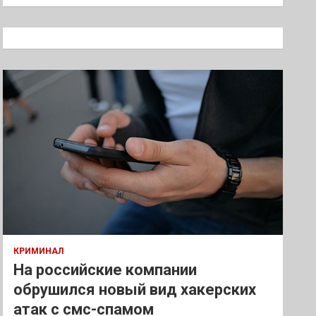
и
с
к
КРИМИНАЛ
На российские компании
обрушился новый вид хакерских
атак с смс-спамом