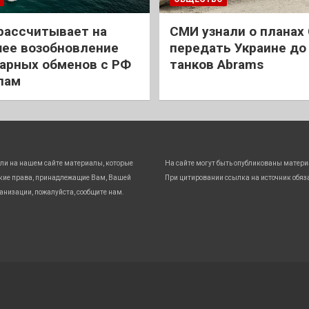
рассчитывает на
СМИ узнали о планах
ее возобновление
передать Украине до
арных обменов с РФ
танков Abrams
лам
ли на нашем сайте материалы, которые
На сайте могут быть опубликованы матери
кие права, принадлежащие Вам, Вашей
При цитировании ссылка на источник обяз
анизации, пожалуйста, сообщите нам.