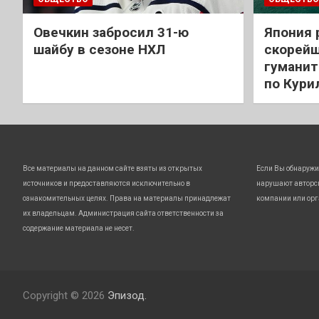
Овечкин забросил 31-ю
Япония 
шайбу в сезоне НХЛ
скорейш
гуманит
по Кури
Все материалы на данном сайте взяты из открытых
Если Вы обнаружи
источников и предоставляются исключительно в
нарушают авторс
ознакомительных целях. Права на материалы принадлежат
компании или орг
их владельцам. Администрация сайта ответственности за
содержание материала не несет.
Copyright © 2026
Эпизод.