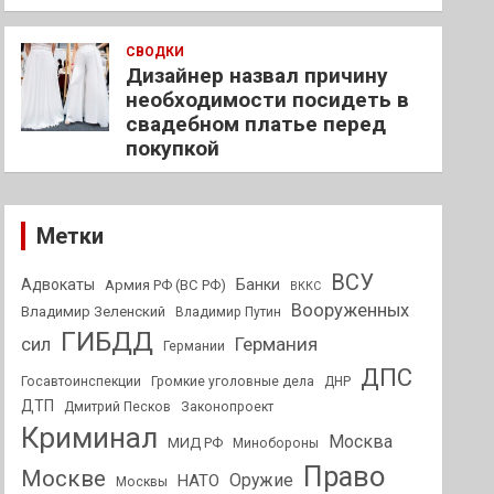
СВОДКИ
Дизайнер назвал причину
необходимости посидеть в
свадебном платье перед
покупкой
Метки
ВСУ
Адвокаты
Банки
Армия РФ (ВС РФ)
ВККС
Вооруженных
Владимир Зеленский
Владимир Путин
ГИБДД
Германия
сил
Германии
ДПС
Госавтоинспекции
Громкие уголовные дела
ДНР
ДТП
Дмитрий Песков
Законопроект
Криминал
Москва
МИД РФ
Минобороны
Право
Москве
Оружие
НАТО
Москвы