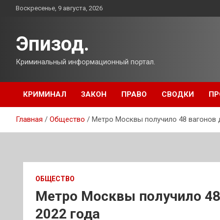
Перейти
Воскресенье, 9 августа, 2026
к
содержимому
Эпизод.
Криминальный информационный портал.
КРИМИНАЛ
ЗАКОН
ПРАВО
СВОДКИ
ПР
Главная
Общество
Метро Москвы получило 48 вагонов 
ОБЩЕСТВО
Метро Москвы получило 48
2022 года