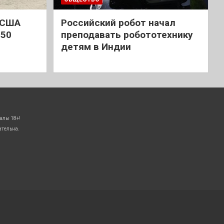
 США
Российский робот начал
 50
преподавать робототехнику
детям в Индии
алы 18+!
ательна.