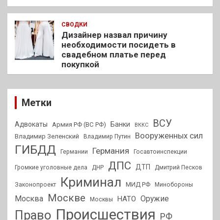
СВОДКИ
Дизайнер назвал причину
необходимости посидеть в
свадебном платье перед
покупкой
Метки
ВСУ
Адвокаты
Банки
Армия РФ (ВС РФ)
ВККС
Вооруженных сил
Владимир Зеленский
Владимир Путин
ГИБДД
Германия
Германии
Госавтоинспекции
ДПС
ДТП
Громкие уголовные дела
ДНР
Дмитрий Песков
Криминал
МИД РФ
Законопроект
Минобороны
Москве
Москва
Оружие
НАТО
Москвы
Происшествия
Право
РФ