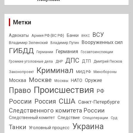
Метки
ВСУ
Адвокаты
Банки
Армия РФ (ВС РФ)
ВККС
Вооруженных сил
Владимир Зеленский
Владимир Путин
ГИБДД
Германия
Германии
Госавтоинспекции
ДПС
ДТП
Громкие уголовные дела
ДНР
Дмитрий Песков
Криминал
МИД РФ
Законопроект
Минобороны
Москве
Москва
Оружие
НАТО
Москвы
Происшествия
Право
РФ
США
России
Россия
Санкт-Петербурге
Следственного комитета России
Следствие
Следственный комитет
Спецоперации
Суд
Украина
Танки
Уголовный процесс