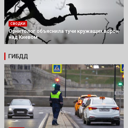
СВОДКИ
Орнитолог объяснила тучи кружащих ворон
над Киевом
ГИБДД