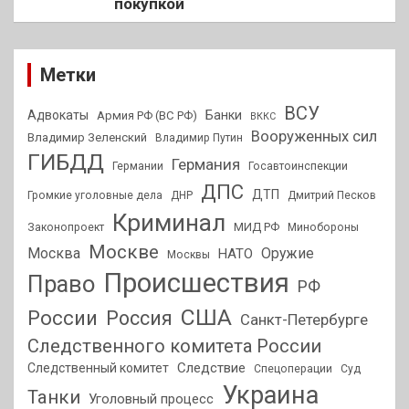
покупкой
Метки
ВСУ
Адвокаты
Банки
Армия РФ (ВС РФ)
ВККС
Вооруженных сил
Владимир Зеленский
Владимир Путин
ГИБДД
Германия
Германии
Госавтоинспекции
ДПС
ДТП
Громкие уголовные дела
ДНР
Дмитрий Песков
Криминал
МИД РФ
Законопроект
Минобороны
Москве
Москва
Оружие
НАТО
Москвы
Происшествия
Право
РФ
США
России
Россия
Санкт-Петербурге
Следственного комитета России
Следствие
Следственный комитет
Спецоперации
Суд
Украина
Танки
Уголовный процесс