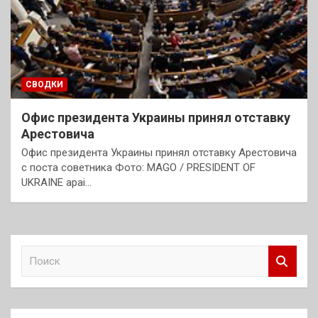
СВОДКИ
Офис президента Украины принял отставку
Арестовича
Офис президента Украины принял отставку Арестовича
с поста советника Фото: MAGO / PRESIDENT OF
UKRAINE apai…
П
о
и
с
к