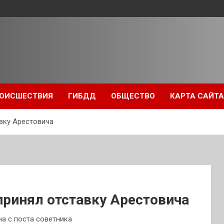
ОИСШЕСТВИЯ
ГИБДД
ОБЩЕСТВО
КАРТА САЙТА
вку Арестовича
принял отставку Арестовича
а с поста советника