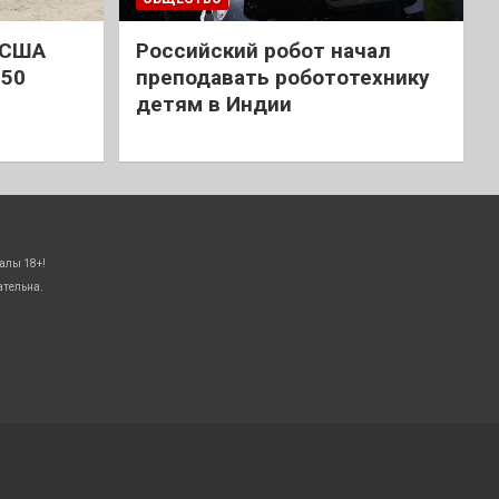
 США
Российский робот начал
 50
преподавать робототехнику
детям в Индии
алы 18+!
ательна.