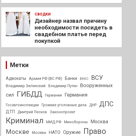
СВОДКИ
Дизайнер назвал причину
необходимости посидеть в
свадебном платье перед
покупкой
Метки
ВСУ
Адвокаты
Банки
Армия РФ (ВС РФ)
ВККС
Вооруженных
Владимир Зеленский
Владимир Путин
ГИБДД
Германия
сил
Германии
ДПС
Госавтоинспекции
Громкие уголовные дела
ДНР
ДТП
Дмитрий Песков
Законопроект
Криминал
Москва
МИД РФ
Минобороны
Право
Москве
Оружие
НАТО
Москвы