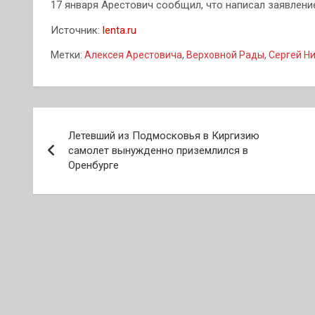
17 января Арестович сообщил, что написал заявление
Источник:
lenta.ru
Метки:
Алексея Арестовича
,
Верховной Рады
,
Сергей Н
Навигация
Летевший из Подмосковья в Киргизию
по
самолет вынужденно приземлился в
Оренбурге
записям