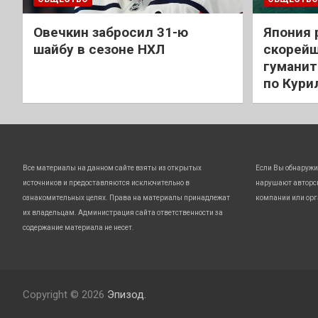
Овечкин забросил 31-ю
Япония 
шайбу в сезоне НХЛ
скорейш
гуманит
по Кури
Все материалы на данном сайте взяты из открытых
Если Вы обнаружи
источников и предоставляются исключительно в
нарушают авторс
ознакомительных целях. Права на материалы принадлежат
компании или орг
их владельцам. Администрация сайта ответственности за
содержание материала не несет.
Copyright © 2026
Эпизод.