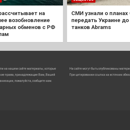
рассчитывает на
СМИ узнали о планах
ее возобновление
передать Украине до
арных обменов с РФ
танков Abrams
лам
ли на нашем сайте материалы, которые
На сайте могут быть опубликованы матери
кие права, принадлежащие Вам, Вашей
При цитировании ссылка на источник обяз
анизации, пожалуйста, сообщите нам.