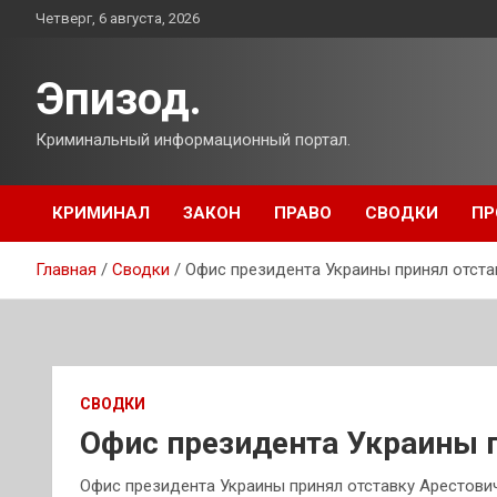
Перейти
Четверг, 6 августа, 2026
к
содержимому
Эпизод.
Криминальный информационный портал.
КРИМИНАЛ
ЗАКОН
ПРАВО
СВОДКИ
ПР
Главная
Сводки
Офис президента Украины принял отста
СВОДКИ
Офис президента Украины 
Офис президента Украины принял отставку Арестович