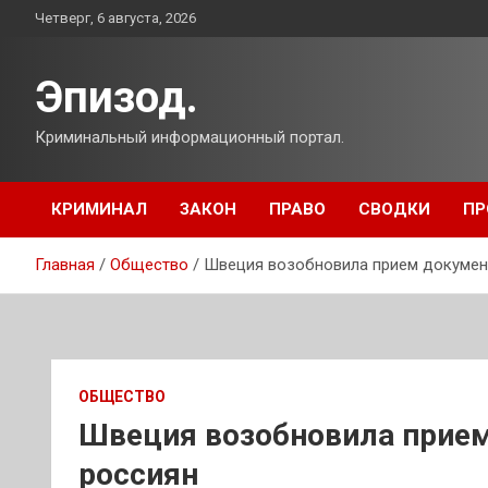
Перейти
Четверг, 6 августа, 2026
к
содержимому
Эпизод.
Криминальный информационный портал.
КРИМИНАЛ
ЗАКОН
ПРАВО
СВОДКИ
ПР
Главная
Общество
Швеция возобновила прием документ
ОБЩЕСТВО
Швеция возобновила прием
россиян