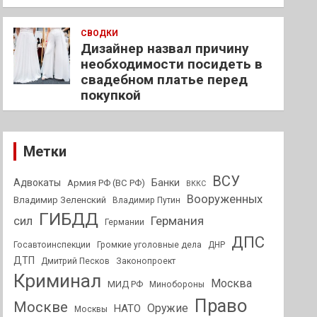
СВОДКИ
Дизайнер назвал причину
необходимости посидеть в
свадебном платье перед
покупкой
Метки
ВСУ
Адвокаты
Банки
Армия РФ (ВС РФ)
ВККС
Вооруженных
Владимир Зеленский
Владимир Путин
ГИБДД
Германия
сил
Германии
ДПС
Госавтоинспекции
Громкие уголовные дела
ДНР
ДТП
Дмитрий Песков
Законопроект
Криминал
Москва
МИД РФ
Минобороны
Право
Москве
Оружие
НАТО
Москвы