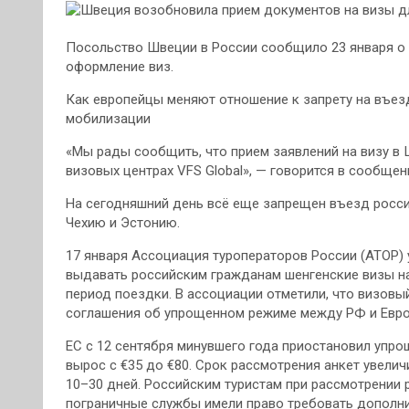
Посольство Швеции в России сообщило 23 января о 
оформление виз.
Как европейцы меняют отношение к запрету на въез
мобилизации
«Мы рады сообщить, что прием заявлений на визу в
визовых центрах VFS Global», — говорится в сообщен
На сегодняшний день всё еще запрещен въезд росси
Чехию и Эстонию.
17 января Ассоциация туроператоров России (АТОР) 
выдавать российским гражданам шенгенские визы на
период поездки. В ассоциации отметили, что визов
соглашения об упрощенном режиме между РФ и Евро
ЕС с 12 сентября минувшего года приостановил упр
вырос с €35 до €80. Срок рассмотрения анкет увеличи
10–30 дней. Российским туристам при рассмотрении р
пограничные службы имели право требовать дополн