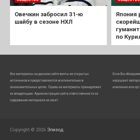
Овечкин забросил 31-ю
Япония 
шайбу в сезоне НХЛ
скорейш
гуманит
по Кури
Все материалы на данном сайте взяты из открытых
Если Вы обнаружи
источников и предоставляются исключительно в
нарушают авторс
ознакомительных целях. Права на материалы принадлежат
компании или орг
их владельцам. Администрация сайта ответственности за
содержание материала не несет.
Copyright © 2026
Эпизод.