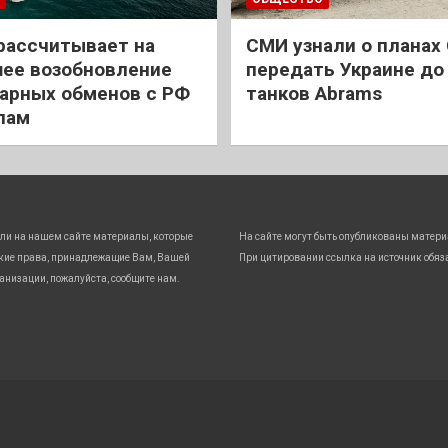
рассчитывает на
СМИ узнали о планах
ее возобновление
передать Украине до
арных обменов с РФ
танков Abrams
лам
ли на нашем сайте материалы, которые
На сайте могут быть опубликованы матери
кие права, принадлежащие Вам, Вашей
При цитировании ссылка на источник обяз
анизации, пожалуйста, сообщите нам.