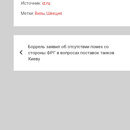
Источник:
iz.ru
Метки:
Визы
,
Швеция
Навигация
Боррель заявил об отсутствии помех со
по
стороны ФРГ в вопросах поставок танков
Киеву
записям