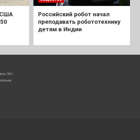
 США
Российский робот начал
 50
преподавать робототехнику
детям в Индии
алы 18+!
ательна.