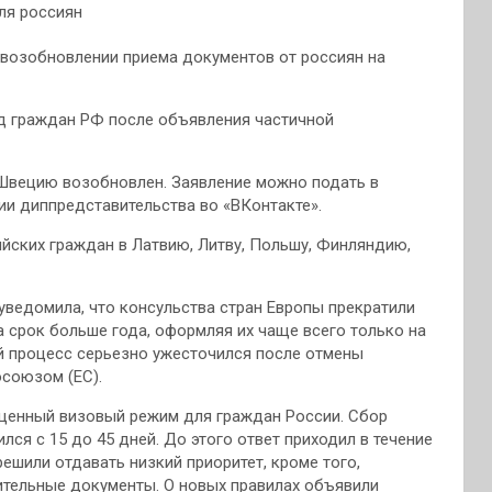
возобновлении приема документов от россиян на
д граждан РФ после объявления частичной
 Швецию возобновлен. Заявление можно подать в
ии диппредставительства во «ВКонтакте».
йских граждан в Латвию, Литву, Польшу, Финляндию,
уведомила, что консульства стран Европы прекратили
 срок больше года, оформляя их чаще всего только на
ый процесс серьезно ужесточился после отмены
союзом (ЕС).
ощенный визовый режим для граждан России. Сбор
лся с 15 до 45 дней. До этого ответ приходил в течение
ешили отдавать низкий приоритет, кроме того,
ительные документы. О новых правилах объявили