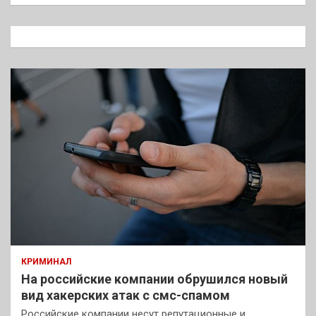
и
с
к
КРИМИНАЛ
На российские компании обрушился новый
вид хакерских атак с смс-спамом
Российские компании несут репутационные и