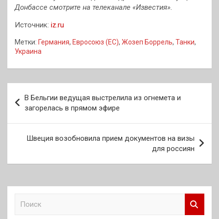
Донбассе смотрите на телеканале «Известия».
Источник:
iz.ru
Метки:
Германия
,
Евросоюз (ЕС)
,
Жозеп Боррель
,
Танки
,
Украина
Навигация
В Бельгии ведущая выстрелила из огнемета и
по
загорелась в прямом эфире
записям
Швеция возобновила прием документов на визы
для россиян
П
о