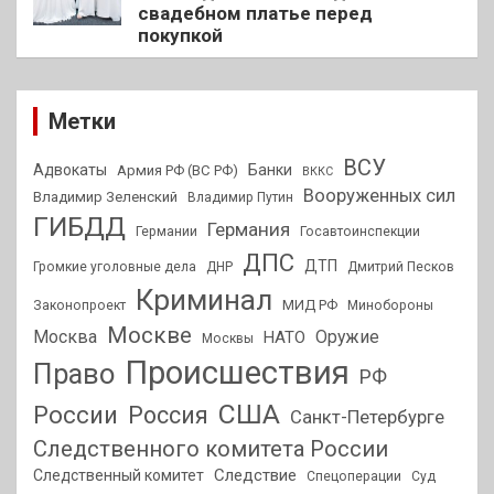
свадебном платье перед
покупкой
Метки
ВСУ
Адвокаты
Банки
Армия РФ (ВС РФ)
ВККС
Вооруженных сил
Владимир Зеленский
Владимир Путин
ГИБДД
Германия
Германии
Госавтоинспекции
ДПС
ДТП
Громкие уголовные дела
ДНР
Дмитрий Песков
Криминал
МИД РФ
Законопроект
Минобороны
Москве
Москва
Оружие
НАТО
Москвы
Происшествия
Право
РФ
США
России
Россия
Санкт-Петербурге
Следственного комитета России
Следствие
Следственный комитет
Спецоперации
Суд