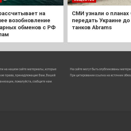
рассчитывает на
СМИ узнали о планах
ее возобновление
передать Украине до
арных обменов с РФ
танков Abrams
лам
ли на нашем сайте материалы, которые
На сайте могут быть опубликованы матери
кие права, принадлежащие Вам, Вашей
При цитировании ссылка на источник обяз
анизации, пожалуйста, сообщите нам.