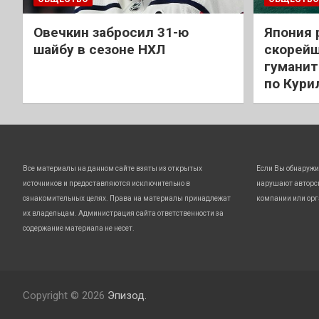
Овечкин забросил 31-ю
Япония 
шайбу в сезоне НХЛ
скорейш
гуманит
по Кури
Все материалы на данном сайте взяты из открытых
Если Вы обнаружи
источников и предоставляются исключительно в
нарушают авторс
ознакомительных целях. Права на материалы принадлежат
компании или орг
их владельцам. Администрация сайта ответственности за
содержание материала не несет.
Copyright © 2026
Эпизод.