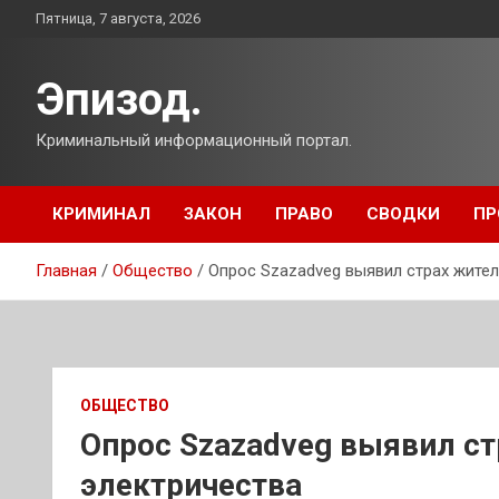
Перейти
Пятница, 7 августа, 2026
к
содержимому
Эпизод.
Криминальный информационный портал.
КРИМИНАЛ
ЗАКОН
ПРАВО
СВОДКИ
ПР
Главная
Общество
Опрос Szazadveg выявил страх жител
ОБЩЕСТВО
Опрос Szazadveg выявил ст
электричества