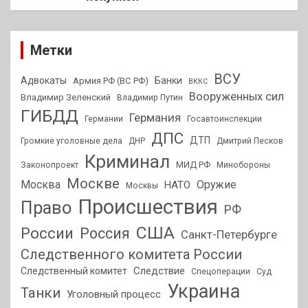
Метки
ВСУ
Адвокаты
Банки
Армия РФ (ВС РФ)
ВККС
Вооруженных сил
Владимир Зеленский
Владимир Путин
ГИБДД
Германия
Германии
Госавтоинспекции
ДПС
ДТП
Громкие уголовные дела
ДНР
Дмитрий Песков
Криминал
МИД РФ
Законопроект
Минобороны
Москве
Москва
Оружие
НАТО
Москвы
Происшествия
Право
РФ
США
России
Россия
Санкт-Петербурге
Следственного комитета России
Следствие
Следственный комитет
Спецоперации
Суд
Украина
Танки
Уголовный процесс