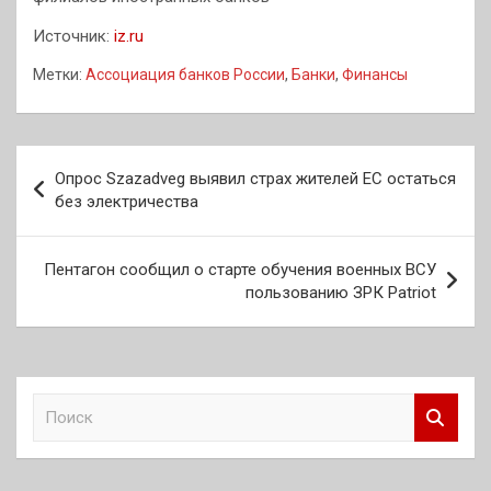
Источник:
iz.ru
Метки:
Ассоциация банков России
,
Банки
,
Финансы
Навигация
Опрос Szazadveg выявил страх жителей ЕС остаться
по
без электричества
записям
Пентагон сообщил о старте обучения военных ВСУ
пользованию ЗРК Patriot
П
о
и
с