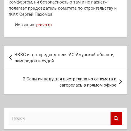
комфортом, ни безопасностью там и не пахнет», —
полагает председатель комитета по строительству и
ЖКХ Сергей Пахомов.
Источник:
pravo.ru
Навигация
ВККС ищет председателя АС Амурской области,
по
зампредов и судей
записям
В Бельгии ведущая выстрелила из огнемета и
загорелась в прямом эфире
П
о
и