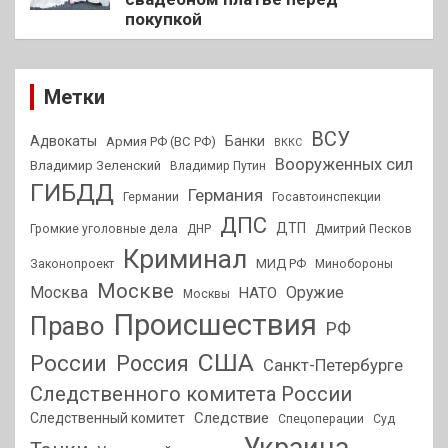
покупкой
Метки
ВСУ
Адвокаты
Банки
Армия РФ (ВС РФ)
ВККС
Вооруженных сил
Владимир Зеленский
Владимир Путин
ГИБДД
Германия
Германии
Госавтоинспекции
ДПС
ДТП
Громкие уголовные дела
ДНР
Дмитрий Песков
Криминал
МИД РФ
Законопроект
Минобороны
Москве
Москва
Оружие
НАТО
Москвы
Происшествия
Право
РФ
США
России
Россия
Санкт-Петербурге
Следственного комитета России
Следствие
Следственный комитет
Спецоперации
Суд
Украина