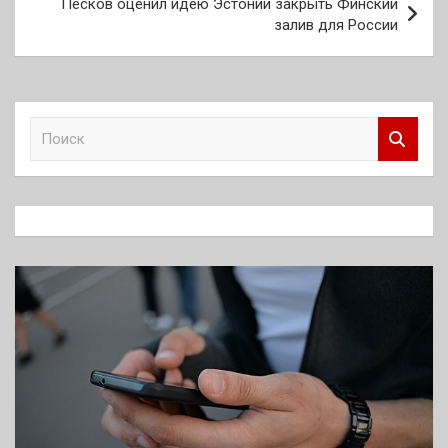
Песков оценил идею Эстонии закрыть Финский
залив для России
П
о
и
с
к