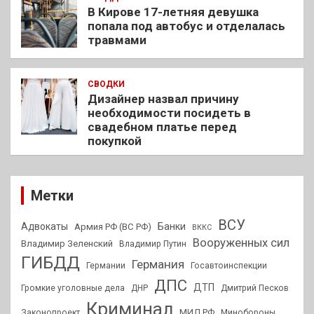
В Кирове 17-летняя девушка
попала под автобус и отделалась
травмами
СВОДКИ
Дизайнер назвал причину
необходимости посидеть в
свадебном платье перед
покупкой
Метки
ВСУ
Адвокаты
Банки
Армия РФ (ВС РФ)
ВККС
Вооруженных сил
Владимир Зеленский
Владимир Путин
ГИБДД
Германия
Германии
Госавтоинспекции
ДПС
ДТП
Громкие уголовные дела
ДНР
Дмитрий Песков
Криминал
МИД РФ
Законопроект
Минобороны