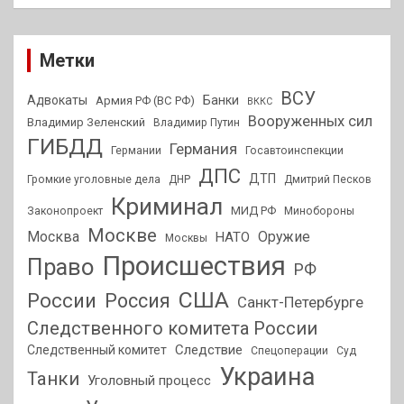
Метки
ВСУ
Адвокаты
Банки
Армия РФ (ВС РФ)
ВККС
Вооруженных сил
Владимир Зеленский
Владимир Путин
ГИБДД
Германия
Германии
Госавтоинспекции
ДПС
ДТП
Громкие уголовные дела
ДНР
Дмитрий Песков
Криминал
МИД РФ
Законопроект
Минобороны
Москве
Москва
Оружие
НАТО
Москвы
Происшествия
Право
РФ
США
России
Россия
Санкт-Петербурге
Следственного комитета России
Следствие
Следственный комитет
Спецоперации
Суд
Украина
Танки
Уголовный процесс