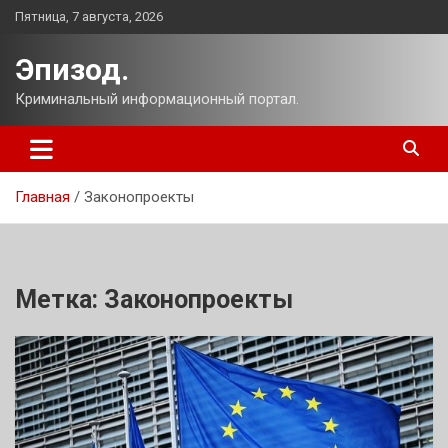
Перейти
Пятница, 7 августа, 2026
к
содержимому
Эпизод.
Криминальный информационный портал.
Главная
Законопроекты
Метка:
Законопроекты