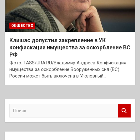
ОБЩЕСТВО
Клишас допустил закрепление в УК
конфискации имущества за оскорбление ВС
РФ
Фото: TASS/URA.RU/Владимир Андреев Конфискация
имущества за оскорбление Вооруженных сил (ВС)
России может быть включена в Уголовный…
П
о
и
с
к