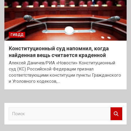
ГИБДД
Конституционный суд напомнил, когда
найденная вещь считается краденной
Алексей Даничев/РИА «Новости» Конституционный
суд (КС) Российской Федерации признал
соответствующими конституции пункты Гражданского
и Уголовного кодексов,…
П
о
и
с