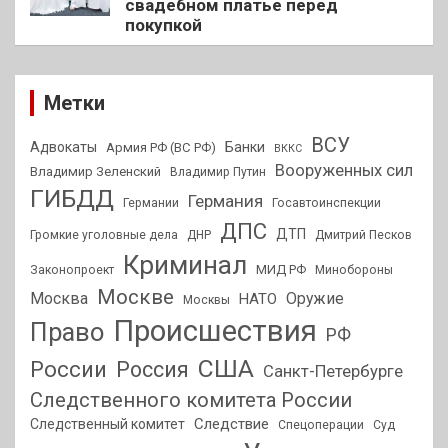
свадебном платье перед
покупкой
Метки
ВСУ
Адвокаты
Банки
Армия РФ (ВС РФ)
ВККС
Вооруженных сил
Владимир Зеленский
Владимир Путин
ГИБДД
Германия
Германии
Госавтоинспекции
ДПС
ДТП
Громкие уголовные дела
ДНР
Дмитрий Песков
Криминал
МИД РФ
Законопроект
Минобороны
Москве
Москва
Оружие
НАТО
Москвы
Происшествия
Право
РФ
США
России
Россия
Санкт-Петербурге
Следственного комитета России
Следствие
Следственный комитет
Спецоперации
Суд