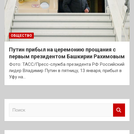
ОБЩЕСТВО
Путин прибыл на церемонию прощания с
первым президентом Башкирии Рахимовым
Фото: ТАСС/Пресс-служба президента РФ Российский
лидер Владимир Путин в пятницу, 13 января, прибыл в
Уфу на…
П
о
и
с
к