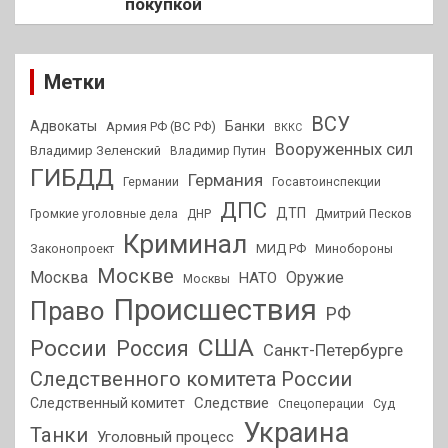
покупкой
Метки
ВСУ
Адвокаты
Банки
Армия РФ (ВС РФ)
ВККС
Вооруженных сил
Владимир Зеленский
Владимир Путин
ГИБДД
Германия
Германии
Госавтоинспекции
ДПС
ДТП
Громкие уголовные дела
ДНР
Дмитрий Песков
Криминал
МИД РФ
Законопроект
Минобороны
Москве
Москва
Оружие
НАТО
Москвы
Происшествия
Право
РФ
США
России
Россия
Санкт-Петербурге
Следственного комитета России
Следствие
Следственный комитет
Спецоперации
Суд
Украина
Танки
Уголовный процесс