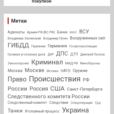
покупкой
Метки
ВСУ
Адвокаты
Банки
Армия РФ (ВС РФ)
ВККС
Вооруженных сил
Владимир Зеленский
Владимир Путин
ГИБДД
Германия
Германии
Госавтоинспекции
ДПС
ДТП
Громкие уголовные дела
ДНР
Дмитрий Песков
Криминал
МИД РФ
Законопроект
Минобороны
Москве
Москва
Оружие
НАТО
Москвы
Происшествия
Право
РФ
США
России
Россия
Санкт-Петербурге
Следственного комитета России
Следствие
Следственный комитет
Спецоперации
Суд
Украина
Танки
Уголовный процесс