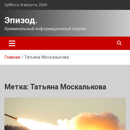
Перейти
Суббота, 8 августа, 2026
к
содержимому
Эпизод.
Криминальный информационный портал.
Главная
Татьяна Москалькова
Метка:
Татьяна Москалькова