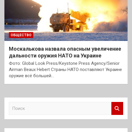
ОБЩЕСТВО
Москалькова назвала опасным увеличение
дальности оружия НАТО на Украине
Фото: Global Look Press/Keystone Press Agency/Senior
Airman Beaux Hebert Страны НАТО поставляют Украине
оружие всё большей…
П
о
и
с
к