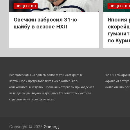
ОБЩЕСТВО
ОБЩЕСТВО
Овечкин забросил 31-ю
Япония 
шайбу в сезоне НХЛ
скорейш
гуманит
по Кури
Все материалы на данном сайте взяты из открытых
Если Вы обнаружи
источников и предоставляются исключительно в
нарушают авторс
ознакомительных целях. Права на материалы принадлежат
компании или орг
их владельцам. Администрация сайта ответственности за
содержание материала не несет.
Copyright © 2026
Эпизод.