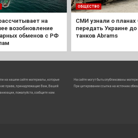
ОБЩЕСТВО
рассчитывает на
СМИ узнали о планах
ее возобновление
передать Украине до
арных обменов с РФ
танков Abrams
лам
ли на нашем сайте материалы, которые
На сайте могут быть опубликованы матери
кие права, принадлежащие Вам, Вашей
При цитировании ссылка на источник обяз
анизации, пожалуйста, сообщите нам.