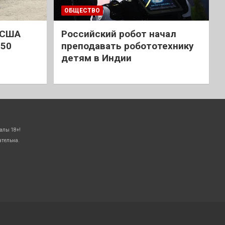
ОБЩЕСТВО
 США
Российский робот начал
 50
преподавать робототехнику
детям в Индии
алы 18+!
ательна.