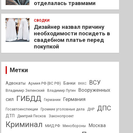
отделалась травмами
СВОДКИ
Дизайнер назвал причину
необходимости посидеть в
свадебном платье перед
покупкой
Метки
ВСУ
Адвокаты
Банки
Армия РФ (ВС РФ)
ВККС
Вооруженных
Владимир Зеленский
Владимир Путин
ГИБДД
Германия
сил
Германии
ДПС
Госавтоинспекции
Громкие уголовные дела
ДНР
ДТП
Дмитрий Песков
Законопроект
Криминал
Москва
МИД РФ
Минобороны