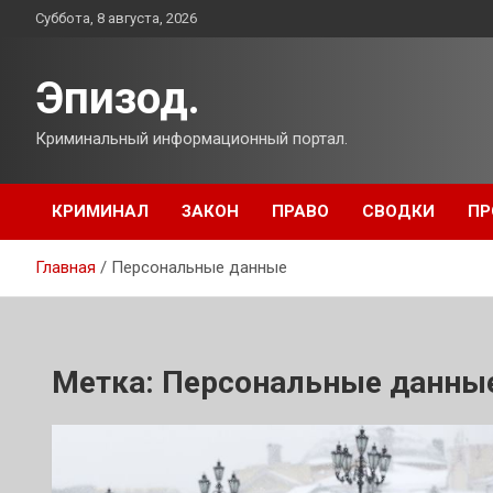
Перейти
Суббота, 8 августа, 2026
к
содержимому
Эпизод.
Криминальный информационный портал.
КРИМИНАЛ
ЗАКОН
ПРАВО
СВОДКИ
ПР
Главная
Персональные данные
Метка:
Персональные данны