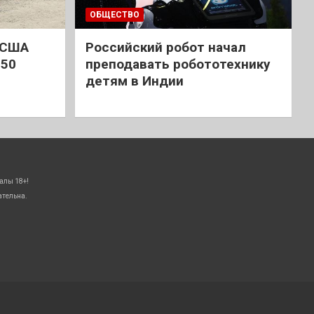
ОБЩЕСТВО
 США
Российский робот начал
 50
преподавать робототехнику
детям в Индии
алы 18+!
ательна.