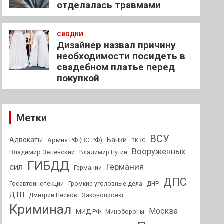
отделалась травмами
СВОДКИ
Дизайнер назвал причину
необходимости посидеть в
свадебном платье перед
покупкой
Метки
ВСУ
Адвокаты
Банки
Армия РФ (ВС РФ)
ВККС
Вооруженных
Владимир Зеленский
Владимир Путин
ГИБДД
Германия
сил
Германии
ДПС
Госавтоинспекции
Громкие уголовные дела
ДНР
ДТП
Дмитрий Песков
Законопроект
Криминал
Москва
МИД РФ
Минобороны