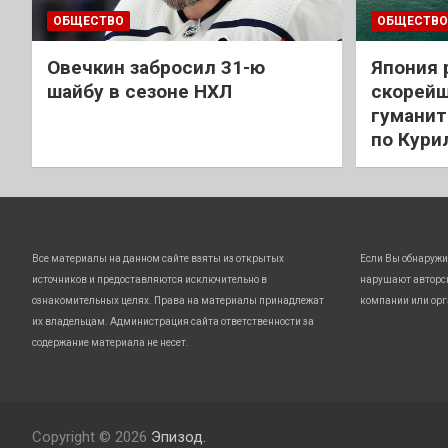
ОБЩЕСТВО
ОБЩЕСТВО
Овечкин забросил 31-ю
Япония 
шайбу в сезоне НХЛ
скорейш
гуманит
по Кури
Все материалы на данном сайте взяты из открытых
Если Вы обнаружи
источников и предоставляются исключительно в
нарушают авторс
ознакомительных целях. Права на материалы принадлежат
компании или орг
их владельцам. Администрация сайта ответственности за
содержание материала не несет.
Copyright © 2026
Эпизод.