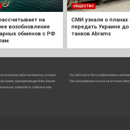
ОБЩЕСТВО
рассчитывает на
СМИ узнали о планах
ее возобновление
передать Украине до
арных обменов с РФ
танков Abrams
лам
ли на нашем сайте материалы, которые
На сайте могут быть опубликованы матери
кие права, принадлежащие Вам, Вашей
При цитировании ссылка на источник обяз
анизации, пожалуйста, сообщите нам.