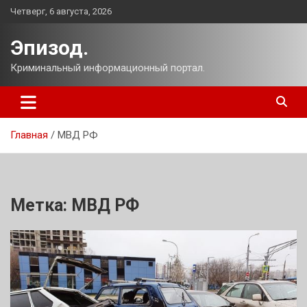
Перейти
Четверг, 6 августа, 2026
к
содержимому
Эпизод.
Криминальный информационный портал.
Главная
МВД РФ
Метка:
МВД РФ