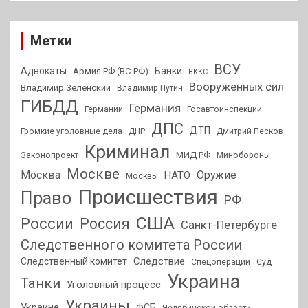
Метки
ВСУ
Адвокаты
Банки
Армия РФ (ВС РФ)
ВККС
Вооруженных сил
Владимир Зеленский
Владимир Путин
ГИБДД
Германия
Германии
Госавтоинспекции
ДПС
ДТП
Громкие уголовные дела
ДНР
Дмитрий Песков
Криминал
МИД РФ
Законопроект
Минобороны
Москве
Москва
Оружие
НАТО
Москвы
Происшествия
Право
РФ
США
России
Россия
Санкт-Петербурге
Следственного комитета России
Следствие
Следственный комитет
Спецоперации
Суд
Украина
Танки
Уголовный процесс
Украины
Украине
ФСБ
Челябинской области