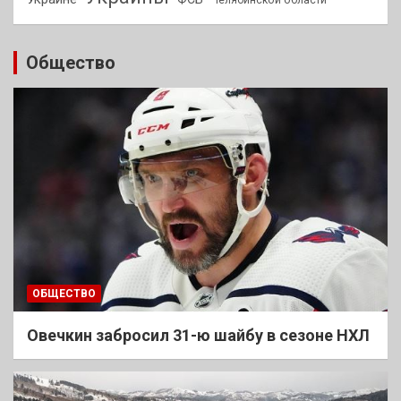
Общество
ОБЩЕСТВО
Овечкин забросил 31-ю шайбу в сезоне НХЛ