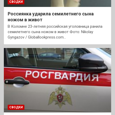
СВОДКИ
Россиянка ударила семилетнего сына
ножом в живот
В Коломне 23-летняя российская уголовница ранила
семилетнего сына ножом в живот Фото: Nikolay
Gyngazov / Globallookpress.com…
СВОДКИ