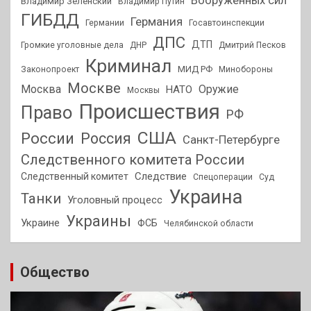
Вооруженных сил
Владимир Зеленский
Владимир Путин
ГИБДД
Германия
Германии
Госавтоинспекции
ДПС
ДТП
Громкие уголовные дела
ДНР
Дмитрий Песков
Криминал
МИД РФ
Законопроект
Минобороны
Москве
Москва
Оружие
НАТО
Москвы
Происшествия
Право
РФ
США
России
Россия
Санкт-Петербурге
Следственного комитета России
Следствие
Следственный комитет
Спецоперации
Суд
Украина
Танки
Уголовный процесс
Украины
Украине
ФСБ
Челябинской области
Общество