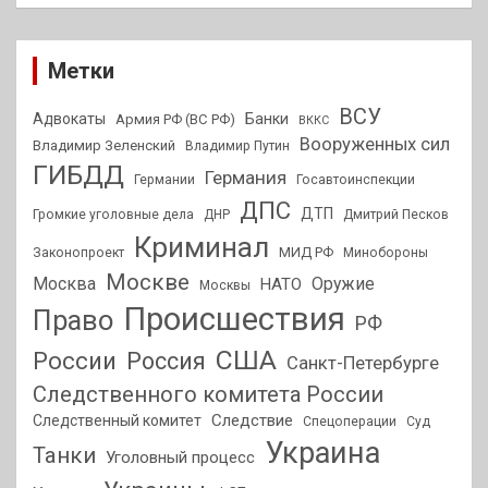
Метки
ВСУ
Адвокаты
Банки
Армия РФ (ВС РФ)
ВККС
Вооруженных сил
Владимир Зеленский
Владимир Путин
ГИБДД
Германия
Германии
Госавтоинспекции
ДПС
ДТП
Громкие уголовные дела
ДНР
Дмитрий Песков
Криминал
МИД РФ
Законопроект
Минобороны
Москве
Москва
Оружие
НАТО
Москвы
Происшествия
Право
РФ
США
России
Россия
Санкт-Петербурге
Следственного комитета России
Следствие
Следственный комитет
Спецоперации
Суд
Украина
Танки
Уголовный процесс