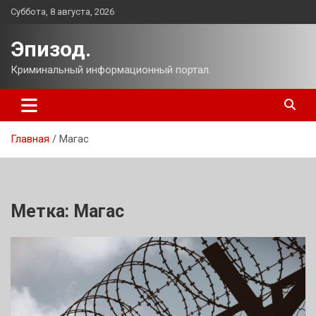
Перейти
Суббота, 8 августа, 2026
к
содержимому
Эпизод.
Криминальный информационный портал.
Главная
Магас
Метка:
Магас