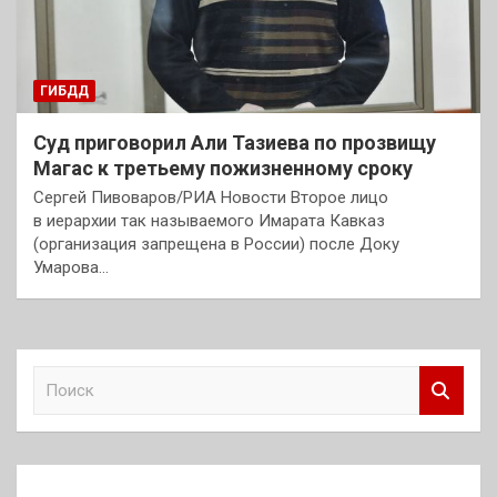
ГИБДД
Суд приговорил Али Тазиева по прозвищу
Магас к третьему пожизненному сроку
Сергей Пивоваров/РИА Новости Второе лицо
в иерархии так называемого Имарата Кавказ
(организация запрещена в России) после Доку
Умарова…
П
о
и
с
к