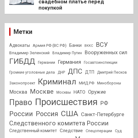
свадебном платье перед
покупкой
Метки
ВСУ
Адвокаты
Банки
Армия РФ (ВС РФ)
ВККС
Вооруженных сил
Владимир Зеленский
Владимир Путин
ГИБДД
Германия
Германии
Госавтоинспекции
ДПС
ДТП
Громкие уголовные дела
ДНР
Дмитрий Песков
Криминал
МИД РФ
Законопроект
Минобороны
Москве
Москва
Оружие
НАТО
Москвы
Происшествия
Право
РФ
США
России
Россия
Санкт-Петербурге
Следственного комитета России
Следствие
Следственный комитет
Спецоперации
Суд