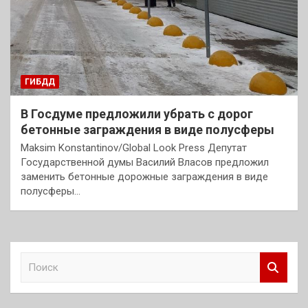
ГИБДД
В Госдуме предложили убрать с дорог
бетонные заграждения в виде полусферы
Maksim Konstantinov/Global Look Press Депутат
Государственной думы Василий Власов предложил
заменить бетонные дорожные заграждения в виде
полусферы…
П
о
и
с