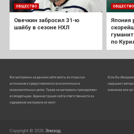
ОБЩЕСТВО
ОБЩЕСТВО
Овечкин забросил 31-ю
Япония 
шайбу в сезоне НХЛ
скорейш
гуманит
по Кури
Все материалы на данном сайте взяты из открытых
Если Вы обнаружи
источников и предоставляются исключительно в
нарушают авторс
ознакомительных целях. Права на материалы принадлежат
компании или орг
их владельцам. Администрация сайта ответственности за
содержание материала не несет.
Copyright © 2026
Эпизод.