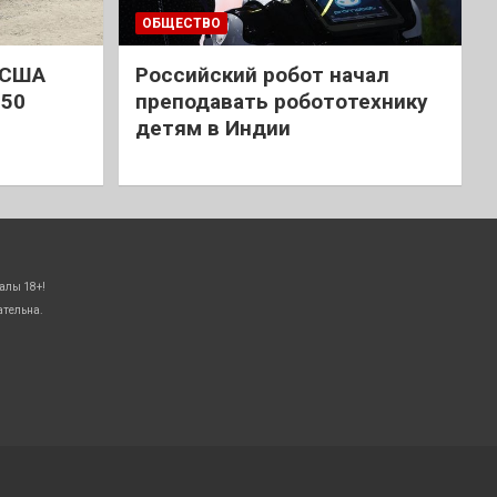
ОБЩЕСТВО
 США
Российский робот начал
 50
преподавать робототехнику
детям в Индии
алы 18+!
ательна.