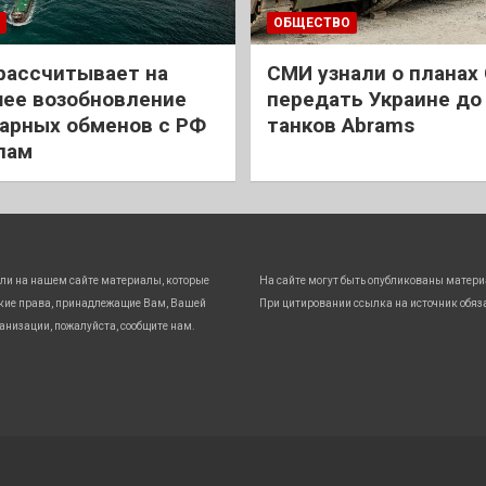
ОБЩЕСТВО
рассчитывает на
СМИ узнали о планах
ее возобновление
передать Украине до
арных обменов с РФ
танков Abrams
лам
ли на нашем сайте материалы, которые
На сайте могут быть опубликованы матери
кие права, принадлежащие Вам, Вашей
При цитировании ссылка на источник обяз
анизации, пожалуйста, сообщите нам.