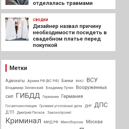
отделалась травмами
СВОДКИ
Дизайнер назвал причину
необходимости посидеть в
свадебном платье перед
покупкой
Метки
ВСУ
Адвокаты
Банки
Армия РФ (ВС РФ)
ВККС
Вооруженных
Владимир Зеленский
Владимир Путин
ГИБДД
Германия
сил
Германии
ДПС
Госавтоинспекции
Громкие уголовные дела
ДНР
ДТП
Дмитрий Песков
Законопроект
Криминал
Москва
МИД РФ
Минобороны