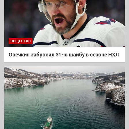
ОБЩЕСТВО
Овечкин забросил 31-ю шайбу в сезоне НХЛ