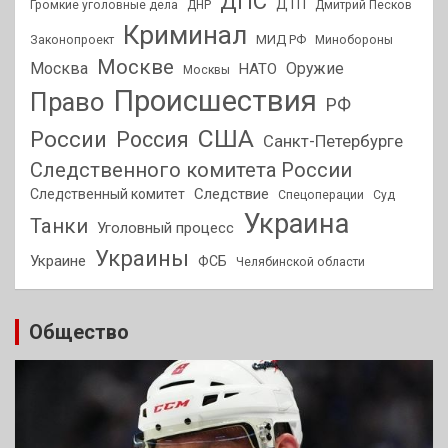
ДПС
ДТП
Громкие уголовные дела
ДНР
Дмитрий Песков
Криминал
МИД РФ
Законопроект
Минобороны
Москве
Москва
Оружие
НАТО
Москвы
Происшествия
Право
РФ
США
России
Россия
Санкт-Петербурге
Следственного комитета России
Следствие
Следственный комитет
Спецоперации
Суд
Украина
Танки
Уголовный процесс
Украины
Украине
ФСБ
Челябинской области
Общество