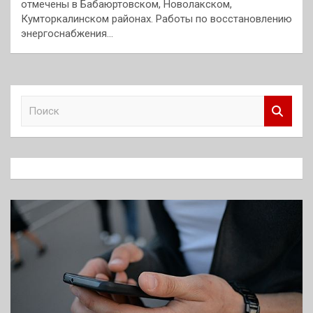
отмечены в Бабаюртовском, Новолакском,
Кумторкалинском районах. Работы по восстановлению
энергоснабжения…
П
о
и
с
к