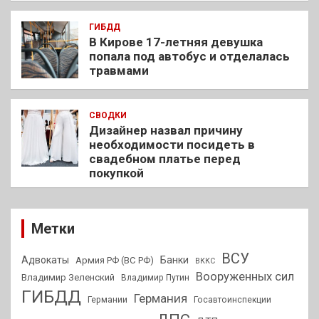
ГИБДД
В Кирове 17-летняя девушка
попала под автобус и отделалась
травмами
СВОДКИ
Дизайнер назвал причину
необходимости посидеть в
свадебном платье перед
покупкой
Метки
ВСУ
Адвокаты
Банки
Армия РФ (ВС РФ)
ВККС
Вооруженных сил
Владимир Зеленский
Владимир Путин
ГИБДД
Германия
Германии
Госавтоинспекции