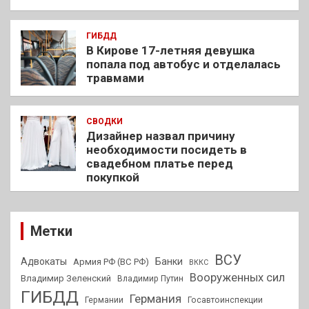
ГИБДД
В Кирове 17-летняя девушка
попала под автобус и отделалась
травмами
СВОДКИ
Дизайнер назвал причину
необходимости посидеть в
свадебном платье перед
покупкой
Метки
ВСУ
Адвокаты
Банки
Армия РФ (ВС РФ)
ВККС
Вооруженных сил
Владимир Зеленский
Владимир Путин
ГИБДД
Германия
Германии
Госавтоинспекции