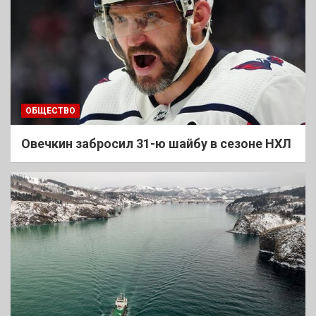
ОБЩЕСТВО
Овечкин забросил 31-ю шайбу в сезоне НХЛ