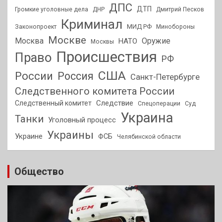
ДПС
ДТП
Громкие уголовные дела
ДНР
Дмитрий Песков
Криминал
МИД РФ
Законопроект
Минобороны
Москве
Москва
Оружие
НАТО
Москвы
Происшествия
Право
РФ
США
России
Россия
Санкт-Петербурге
Следственного комитета России
Следствие
Следственный комитет
Спецоперации
Суд
Украина
Танки
Уголовный процесс
Украины
Украине
ФСБ
Челябинской области
Общество