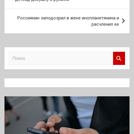
записям
Россиянин заподозрил в жене инопланетянина и
расчленил ее
П
о
и
с
к