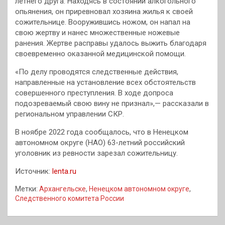
летнего друга. Находясь в состоянии алкогольного
опьянения, он приревновал хозяина жилья к своей
сожительнице. Вооружившись ножом, он напал на
свою жертву и нанес множественные ножевые
ранения. Жертве расправы удалось выжить благодаря
своевременно оказанной медицинской помощи.
«По делу проводятся следственные действия,
направленные на установление всех обстоятельств
совершенного преступления. В ходе допроса
подозреваемый свою вину не признал»,— рассказали в
региональном управлении СКР.
В ноябре 2022 года сообщалось, что в Ненецком
автономном округе (НАО) 63-летний российский
уголовник из ревности зарезал сожительницу.
Источник:
lenta.ru
Метки:
Архангельске
,
Ненецком автономном округе
,
Следственного комитета России