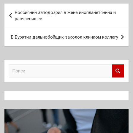
Навигация
Россиянин заподозрил в жене инопланетянина и
по
расчленил ее
записям
В Бурятии дальнобойщик заколол клинком коллегу
П
о
и
с
к