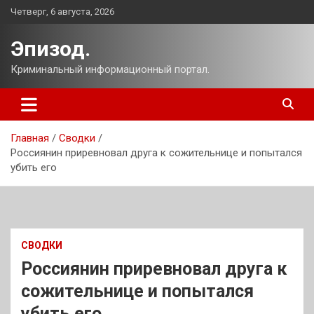
Перейти
Четверг, 6 августа, 2026
к
содержимому
Эпизод.
Криминальный информационный портал.
Главная
Сводки
Россиянин приревновал друга к сожительнице и попытался
убить его
СВОДКИ
Россиянин приревновал друга к
сожительнице и попытался
убить его