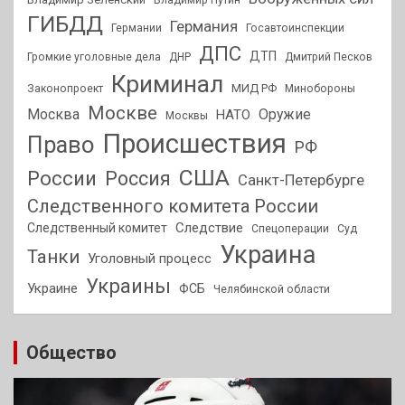
ГИБДД
Германия
Германии
Госавтоинспекции
ДПС
ДТП
Громкие уголовные дела
ДНР
Дмитрий Песков
Криминал
МИД РФ
Законопроект
Минобороны
Москве
Москва
Оружие
НАТО
Москвы
Происшествия
Право
РФ
США
России
Россия
Санкт-Петербурге
Следственного комитета России
Следствие
Следственный комитет
Спецоперации
Суд
Украина
Танки
Уголовный процесс
Украины
Украине
ФСБ
Челябинской области
Общество