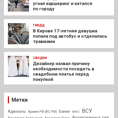
угнал каршеринг и катался
по городу
ГИБДД
В Кирове 17-летняя девушка
попала под автобус и отделалась
травмами
СВОДКИ
Дизайнер назвал причину
необходимости посидеть в
свадебном платье перед
покупкой
Метки
ВСУ
Адвокаты
Банки
Армия РФ (ВС РФ)
ВККС
Вооруженных сил
Владимир Зеленский
Владимир Путин