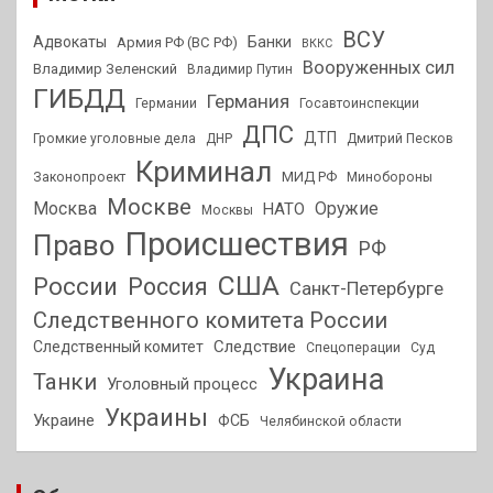
ВСУ
Адвокаты
Банки
Армия РФ (ВС РФ)
ВККС
Вооруженных сил
Владимир Зеленский
Владимир Путин
ГИБДД
Германия
Германии
Госавтоинспекции
ДПС
ДТП
Громкие уголовные дела
ДНР
Дмитрий Песков
Криминал
МИД РФ
Законопроект
Минобороны
Москве
Москва
Оружие
НАТО
Москвы
Происшествия
Право
РФ
США
России
Россия
Санкт-Петербурге
Следственного комитета России
Следствие
Следственный комитет
Спецоперации
Суд
Украина
Танки
Уголовный процесс
Украины
Украине
ФСБ
Челябинской области