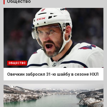
Общество
ОБЩЕСТВО
Овечкин забросил 31-ю шайбу в сезоне НХЛ