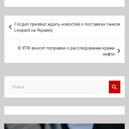
Навигация
Госдеп призвал ждать новостей о поставках танков
по
Leopard на Украину
записям
В УПК вносят поправки о расследовании кражи
нефти
П
о
и
с
к