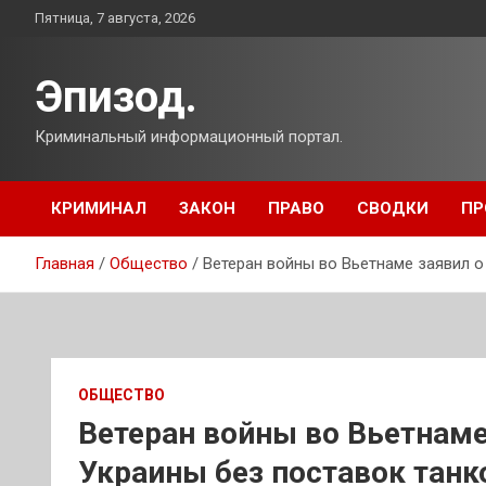
Перейти
Пятница, 7 августа, 2026
к
содержимому
Эпизод.
Криминальный информационный портал.
КРИМИНАЛ
ЗАКОН
ПРАВО
СВОДКИ
ПР
Главная
Общество
Ветеран войны во Вьетнаме заявил о
ОБЩЕСТВО
Ветеран войны во Вьетнаме
Украины без поставок танк