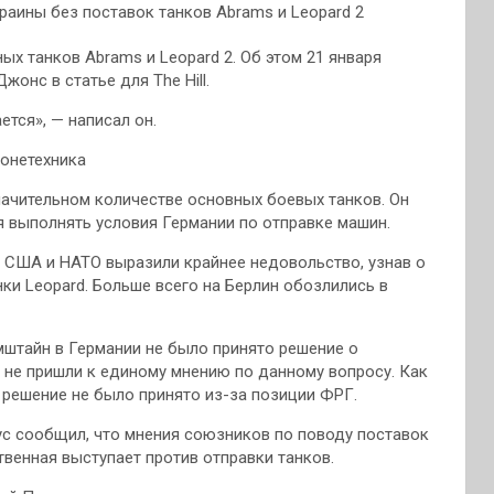
ых танков Abrams и Leopard 2. Об этом 21 января
онс в статье для The Hill.
ется», — написал он.
ронетехника
начительном количестве основных боевых танков. Он
 выполнять условия Германии по отправке машин.
то США и НАТО выразили крайнее недовольство, узнав о
ки Leopard. Больше всего на Берлин обозлились в
мштайн в Германии не было принято решение о
а не пришли к единому мнению по данному вопросу. Как
 решение не было принято из-за позиции ФРГ.
с сообщил, что мнения союзников по поводу поставок
ственная выступает против отправки танков.