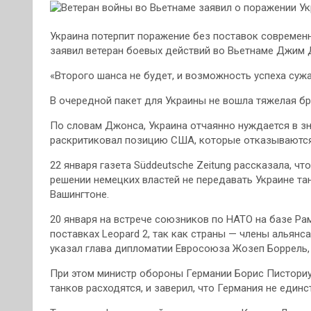
Украина потерпит поражение без поставок современн
заявил ветеран боевых действий во Вьетнаме Джим Дж
«Второго шанса не будет, и возможность успеха сужа
В очередной пакет для Украины не вошла тяжелая б
По словам Джонса, Украина отчаянно нуждается в з
раскритиковал позицию США, которые отказываются
22 января газета Süddeutsche Zeitung рассказала, ч
решении немецких властей не передавать Украине тан
Вашингтоне.
20 января на встрече союзников по НАТО на базе Ра
поставках Leopard 2, так как страны — члены альянс
указал глава дипломатии Евросоюза Жозеп Боррель,
При этом министр обороны Германии Борис Писториу
танков расходятся, и заверил, что Германия не един