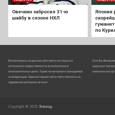
Овечкин забросил 31-ю
Япония 
шайбу в сезоне НХЛ
скорейш
гуманит
по Кури
Все материалы на данном сайте взяты из открытых
Если Вы обнаружи
источников и предоставляются исключительно в
нарушают авторс
ознакомительных целях. Права на материалы принадлежат
компании или орг
их владельцам. Администрация сайта ответственности за
содержание материала не несет.
Copyright © 2026
Эпизод.