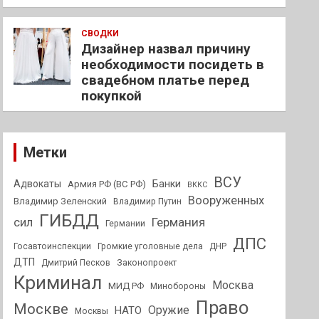
СВОДКИ
Дизайнер назвал причину
необходимости посидеть в
свадебном платье перед
покупкой
Метки
ВСУ
Адвокаты
Банки
Армия РФ (ВС РФ)
ВККС
Вооруженных
Владимир Зеленский
Владимир Путин
ГИБДД
Германия
сил
Германии
ДПС
Госавтоинспекции
Громкие уголовные дела
ДНР
ДТП
Дмитрий Песков
Законопроект
Криминал
Москва
МИД РФ
Минобороны
Право
Москве
Оружие
НАТО
Москвы