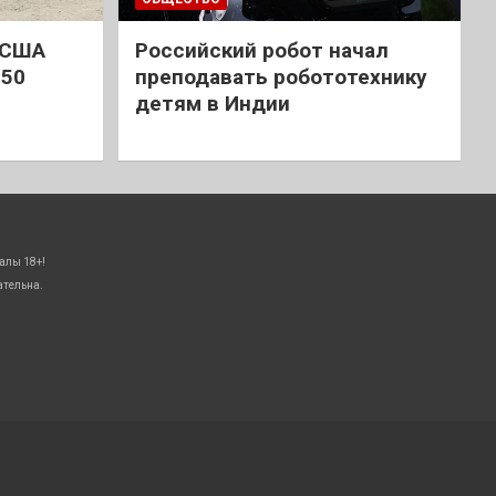
 США
Российский робот начал
 50
преподавать робототехнику
детям в Индии
алы 18+!
ательна.