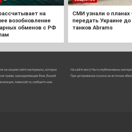
рассчитывает на
СМИ узнали о планах
ее возобновление
передать Украине до
арных обменов с РФ
танков Abrams
лам
ли на нашем сайте материалы, которые
На сайте могут быть опубликованы матери
кие права, принадлежащие Вам, Вашей
При цитировании ссылка на источник обяз
анизации, пожалуйста, сообщите нам.