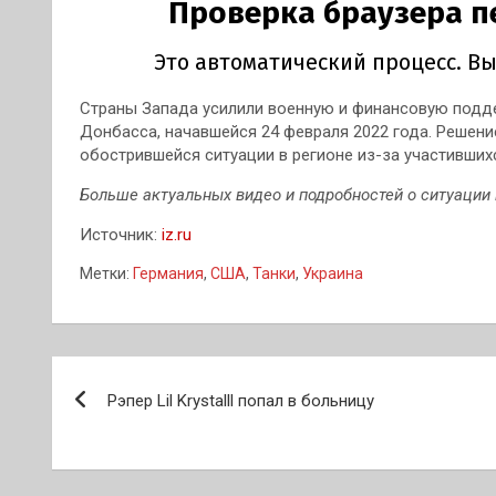
Страны Запада усилили военную и финансовую подд
Донбасса, начавшейся 24 февраля 2022 года. Решени
обострившейся ситуации в регионе из-за участивших
Больше актуальных видео и подробностей о ситуации 
Источник:
iz.ru
Метки:
Германия
,
США
,
Танки
,
Украина
Навигация
Рэпер Lil Krystalll попал в больницу
по
записям