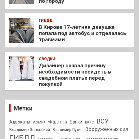
по городу
ГИБДД
В Кирове 17-летняя девушка
попала под автобус и отделалась
травмами
СВОДКИ
Дизайнер назвал причину
необходимости посидеть в
свадебном платье перед
покупкой
Метки
ВСУ
Адвокаты
Банки
Армия РФ (ВС РФ)
ВККС
Вооруженных сил
Владимир Зеленский
Владимир Путин
ГИБДД
Германия