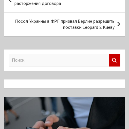
по
расторжения договора
записям
Посол Украины в ФРГ призвал Берлин разрешить
поставки Leopard 2 Киеву
П
о
и
с
к