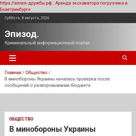
https://аллея-дружбы.рф
.
Аренда экскаватора погрузчика в
Екаетринбурге
Перейти
Суббота, 8 августа, 2026
к
содержимому
Эпизод.
Криминальный информационный портал.
Главная
Общество
В минобороны Украины началась проверка после
сообщений о разворовывании бюджета
ОБЩЕСТВО
В минобороны Украины