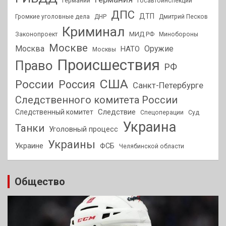
Германии
Госавтоинспекции
ДПС
ДТП
Громкие уголовные дела
ДНР
Дмитрий Песков
Криминал
МИД РФ
Законопроект
Минобороны
Москве
Москва
Оружие
НАТО
Москвы
Происшествия
Право
РФ
США
России
Россия
Санкт-Петербурге
Следственного комитета России
Следствие
Следственный комитет
Спецоперации
Суд
Украина
Танки
Уголовный процесс
Украины
Украине
ФСБ
Челябинской области
Общество