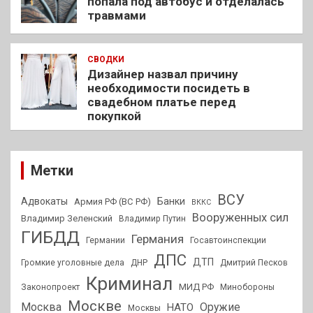
попала под автобус и отделалась
травмами
СВОДКИ
Дизайнер назвал причину
необходимости посидеть в
свадебном платье перед
покупкой
Метки
ВСУ
Адвокаты
Банки
Армия РФ (ВС РФ)
ВККС
Вооруженных сил
Владимир Зеленский
Владимир Путин
ГИБДД
Германия
Германии
Госавтоинспекции
ДПС
ДТП
Громкие уголовные дела
ДНР
Дмитрий Песков
Криминал
МИД РФ
Законопроект
Минобороны
Москве
Москва
Оружие
НАТО
Москвы