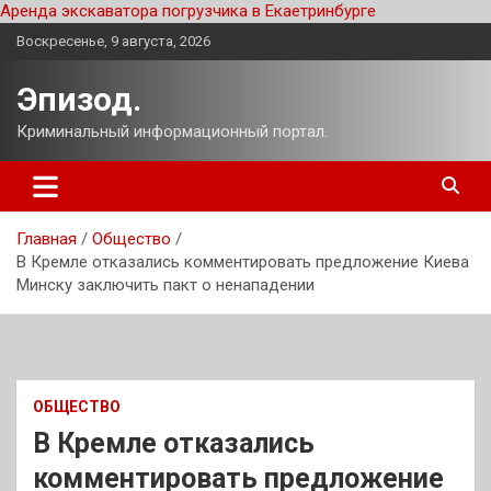
Аренда экскаватора погрузчика в Екаетринбурге
Перейти
Воскресенье, 9 августа, 2026
к
содержимому
Эпизод.
Криминальный информационный портал.
Главная
Общество
В Кремле отказались комментировать предложение Киева
Минску заключить пакт о ненападении
ОБЩЕСТВО
В Кремле отказались
комментировать предложение