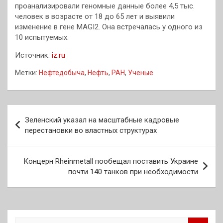
проанализировали геномные данные более 4,5 тыс.
человек в возрасте от 18 до 65 лет и выявили
изменение в гене MAGI2. Она встречалась у одного из
10 испытуемых.
Источник:
iz.ru
Метки:
Нефтедобыча
,
Нефть
,
РАН
,
Ученые
Навигация
Зеленский указал на масштабные кадровые
по
перестановки во властных структурах
записям
Концерн Rheinmetall пообещал поставить Украине
почти 140 танков при необходимости
П