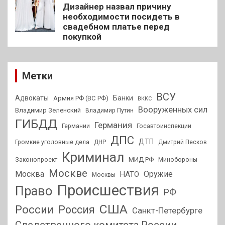
Дизайнер назвал причину
необходимости посидеть в
свадебном платье перед
покупкой
Метки
ВСУ
Адвокаты
Банки
Армия РФ (ВС РФ)
ВККС
Вооруженных сил
Владимир Зеленский
Владимир Путин
ГИБДД
Германия
Германии
Госавтоинспекции
ДПС
ДТП
Громкие уголовные дела
ДНР
Дмитрий Песков
Криминал
МИД РФ
Законопроект
Минобороны
Москве
Москва
Оружие
НАТО
Москвы
Происшествия
Право
РФ
США
России
Россия
Санкт-Петербурге
Следственного комитета России