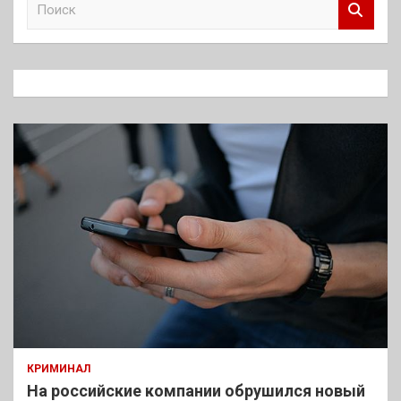
о
и
с
к
КРИМИНАЛ
На российские компании обрушился новый