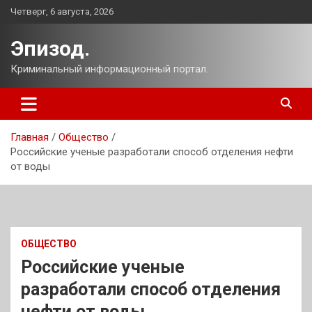
Перейти
Четверг, 6 августа, 2026
к
содержимому
Эпизод.
Криминальный информационный портал.
Главная
Общество
Российские ученые разработали способ отделения нефти
от воды
ОБЩЕСТВО
Российские ученые
разработали способ отделения
нефти от воды