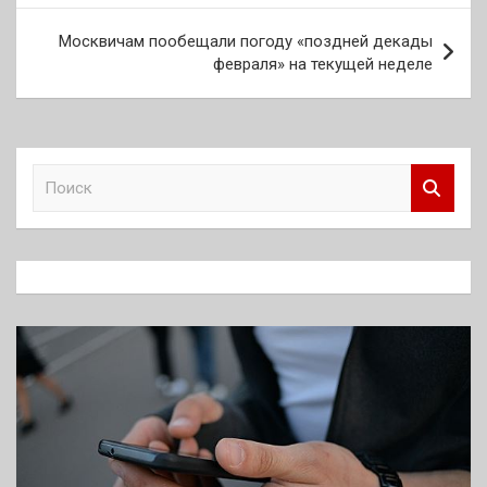
записям
Москвичам пообещали погоду «поздней декады
февраля» на текущей неделе
П
о
и
с
к