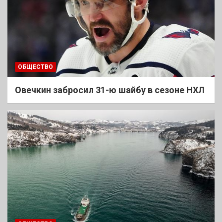
ОБЩЕСТВО
Овечкин забросил 31-ю шайбу в сезоне НХЛ