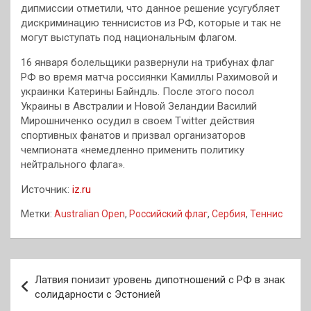
дипмиссии отметили, что данное решение усугубляет
дискриминацию теннисистов из РФ, которые и так не
могут выступать под национальным флагом.
16 января болельщики развернули на трибунах флаг
РФ во время матча россиянки Камиллы Рахимовой и
украинки Катерины Байндль. После этого посол
Украины в Австралии и Новой Зеландии Василий
Мирошниченко осудил в своем Twitter действия
спортивных фанатов и призвал организаторов
чемпионата «немедленно применить политику
нейтрального флага».
Источник:
iz.ru
Метки:
Australian Open
,
Российский флаг
,
Сербия
,
Теннис
Навигация
Латвия понизит уровень дипотношений с РФ в знак
по
солидарности с Эстонией