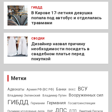
ГИБДД
В Кирове 17-летняя девушка
попала под автобус и отделалась
травмами
СВОДКИ
Дизайнер назвал причину
необходимости посидеть в
свадебном платье перед
покупкой
Метки
ВСУ
Адвокаты
Банки
Армия РФ (ВС РФ)
ВККС
Вооруженных сил
Владимир Зеленский
Владимир Путин
ГИБДД
Германия
Германии
Госавтоинспекции
ДПС
ДТП
Громкие уголовные дела
ДНР
Дмитрий Песков