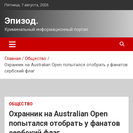
Перейти
Пятница, 7 августа, 2026
к
содержимому
Эпизод.
Криминальный информационный портал.
Главная
Общество
Охранник на Australian Open попытался отобрать у фанатов
сербский флаг
ОБЩЕСТВО
Охранник на Australian Open
попытался отобрать у фанатов
сербский флаг