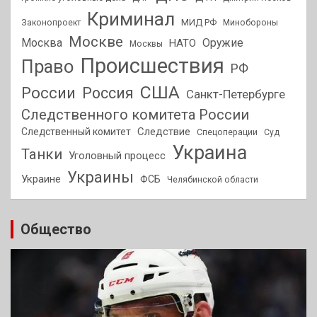
Криминал
МИД РФ
Законопроект
Минобороны
Москве
Москва
Оружие
НАТО
Москвы
Происшествия
Право
РФ
США
России
Россия
Санкт-Петербурге
Следственного комитета России
Следствие
Следственный комитет
Спецоперации
Суд
Украина
Танки
Уголовный процесс
Украины
Украине
ФСБ
Челябинской области
Общество