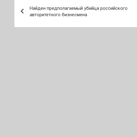
Навигация
Найден предполагаемый убийца российского
по
авторитетного бизнесмена
записям