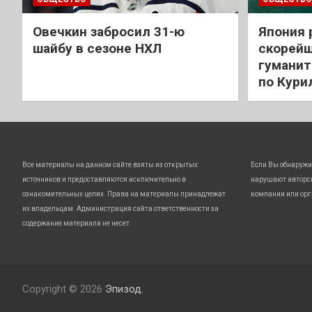
Овечкин забросил 31-ю
Япония 
шайбу в сезоне НХЛ
скорейш
гуманит
по Кури
Все материалы на данном сайте взяты из открытых
Если Вы обнаружи
источников и предоставляются исключительно в
нарушают авторс
ознакомительных целях. Права на материалы принадлежат
компании или орг
их владельцам. Администрация сайта ответственности за
содержание материала не несет.
Copyright © 2026
Эпизод.