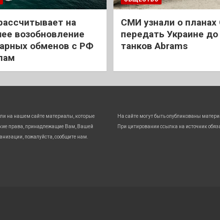
рассчитывает на
СМИ узнали о планах
ее возобновление
передать Украине до
арных обменов с РФ
танков Abrams
лам
ли на нашем сайте материалы, которые
На сайте могут быть опубликованы матери
кие права, принадлежащие Вам, Вашей
При цитировании ссылка на источник обяз
анизации, пожалуйста, сообщите нам.