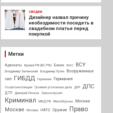
СВОДКИ
Дизайнер назвал причину
необходимости посидеть в
свадебном платье перед
покупкой
Метки
ВСУ
Адвокаты
Банки
Армия РФ (ВС РФ)
ВККС
Вооруженных
Владимир Зеленский
Владимир Путин
ГИБДД
Германия
сил
Германии
ДПС
Госавтоинспекции
Громкие уголовные дела
ДНР
ДТП
Дмитрий Песков
Законопроект
Криминал
Москва
МИД РФ
Минобороны
Право
Москве
Оружие
НАТО
Москвы