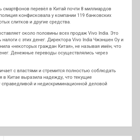
ь смартфонов перевёл в Китай почти 8 миллиардов
 полиция конфисковала у компании 119 банковских
отых слитков и другие средства.
оставляет около половины всех продаж Vivo India. Это
 налоги с этих денег. Директора Vivo India Чжэншен Оу и
нила «некоторых граждан Китая», не называя имён, что
енег. Денежные переводы осуществлялись через
дничает с властями и стремится полностью соблюдать
я в Китае выразила надежду, что текущие
у справедливой и недискриминационной деловой