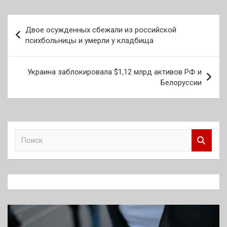
Навигация
Двое осужденных сбежали из российской
по
психбольницы и умерли у кладбища
записям
Украина заблокировала $1,12 млрд активов РФ и
Белоруссии
П
о
и
с
к