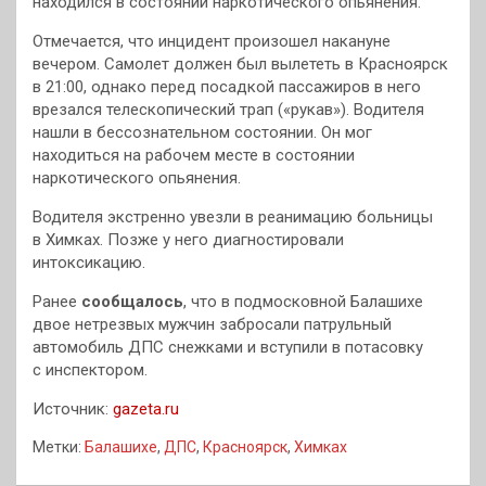
находился в состоянии наркотического опьянения.
Отмечается, что инцидент произошел накануне
вечером. Самолет должен был вылететь в Красноярск
в 21:00, однако перед посадкой пассажиров в него
врезался телескопический трап («рукав»). Водителя
нашли в бессознательном состоянии. Он мог
находиться на рабочем месте в состоянии
наркотического опьянения.
Водителя экстренно увезли в реанимацию больницы
в Химках. Позже у него диагностировали
интоксикацию.
Ранее
сообщалось
, что в подмосковной Балашихе
двое нетрезвых мужчин забросали патрульный
автомобиль ДПС снежками и вступили в потасовку
с инспектором.
Источник:
gazeta.ru
Метки:
Балашихе
,
ДПС
,
Красноярск
,
Химках