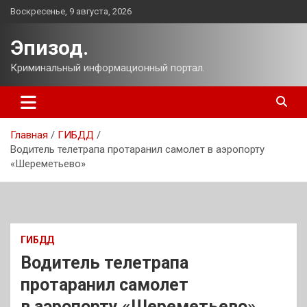
Перейти
Воскресенье, 9 августа, 2026
к
содержимому
Эпизод.
Криминальный информационный портал.
Главная
ГИБДД
Водитель телетрапа протаранил самолет в аэропорту
«Шереметьево»
ГИБДД
Водитель телетрапа
протаранил самолет
в аэропорту «Шереметьево»