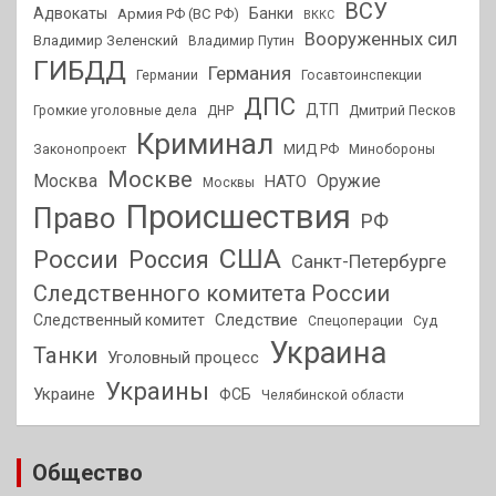
ВСУ
Адвокаты
Банки
Армия РФ (ВС РФ)
ВККС
Вооруженных сил
Владимир Зеленский
Владимир Путин
ГИБДД
Германия
Германии
Госавтоинспекции
ДПС
ДТП
Громкие уголовные дела
ДНР
Дмитрий Песков
Криминал
МИД РФ
Законопроект
Минобороны
Москве
Москва
Оружие
НАТО
Москвы
Происшествия
Право
РФ
США
России
Россия
Санкт-Петербурге
Следственного комитета России
Следствие
Следственный комитет
Спецоперации
Суд
Украина
Танки
Уголовный процесс
Украины
Украине
ФСБ
Челябинской области
Общество