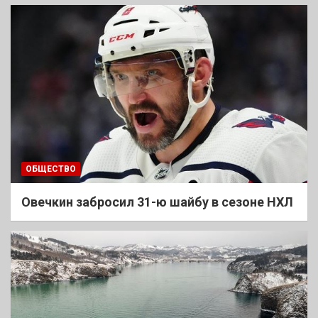
ОБЩЕСТВО
Овечкин забросил 31-ю шайбу в сезоне НХЛ