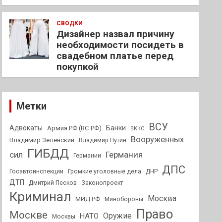
СВОДКИ
Дизайнер назвал причину
необходимости посидеть в
свадебном платье перед
покупкой
Метки
ВСУ
Адвокаты
Банки
Армия РФ (ВС РФ)
ВККС
Вооруженных
Владимир Зеленский
Владимир Путин
ГИБДД
Германия
сил
Германии
ДПС
Госавтоинспекции
Громкие уголовные дела
ДНР
ДТП
Дмитрий Песков
Законопроект
Криминал
Москва
МИД РФ
Минобороны
Право
Москве
Оружие
НАТО
Москвы