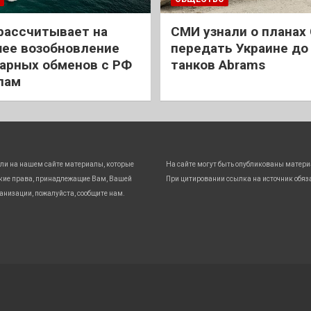
рассчитывает на
СМИ узнали о планах
ее возобновление
передать Украине до
арных обменов с РФ
танков Abrams
лам
ли на нашем сайте материалы, которые
На сайте могут быть опубликованы матери
кие права, принадлежащие Вам, Вашей
При цитировании ссылка на источник обяз
анизации, пожалуйста, сообщите нам.