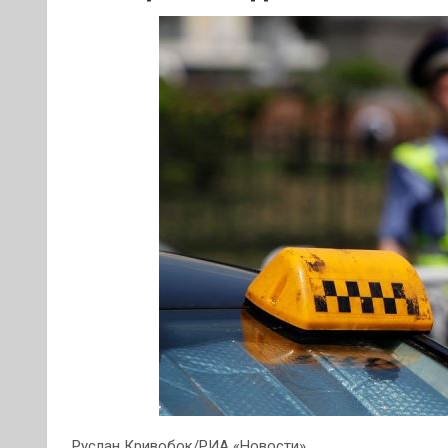
Руслан Кривобок/РИА «Новости»