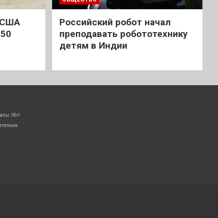
 США
Российский робот начал
 50
преподавать робототехнику
детям в Индии
алы 18+!
ательна.