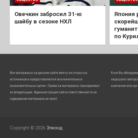
Овечкин забросил 31-ю
Япония 
шайбу в сезоне НХЛ
скорейш
гуманит
по Кури
Все материалы на данном сайте взяты из открытых
Если Вы обнаружи
источников и предоставляются исключительно в
нарушают авторс
ознакомительных целях. Права на материалы принадлежат
компании или орг
их владельцам. Администрация сайта ответственности за
содержание материала не несет.
Copyright © 2026
Эпизод.