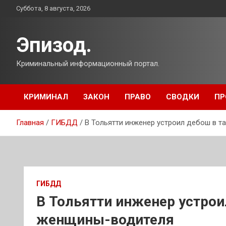
Перейти
Суббота, 8 августа, 2026
к
содержимому
Эпизод.
Криминальный информационный портал.
КРИМИНАЛ
ЗАКОН
ПРАВО
СВОДКИ
ПР
Главная
ГИБДД
В Тольятти инженер устроил дебош в т
ГИБДД
В Тольятти инженер устрои
женщины-водителя