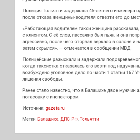
Полиция Тольятти задержала 45-летнего инженера о
после отказа женщины-водителя отвезти его до мес
«Работающая водителем такси женщина рассказала, 
с клиентом. С её слов, пассажир был пьян, и она поп
агрессивно, после чего оторвал зеркало в салоне и 
затем скрылся», — отмечается в сообщении МВД.
Полицейские разыскали и задержали подозреваемого,
когда таксистка отказалась его везти под надуман
возбуждено уголовное дело по части 1 статьи 167 У
лишения свободы.
Ранее стало известно, что в Балашихе двое мужчин
з
потасовку с инспектором.
Источник:
gazeta.ru
Метки:
Балашихе
,
ДПС
,
РФ
,
Тольятти