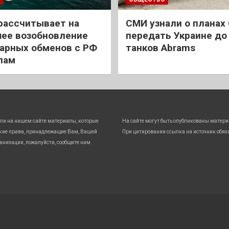
рассчитывает на
СМИ узнали о планах
ее возобновление
передать Украине до
арных обменов с РФ
танков Abrams
лам
ли на нашем сайте материалы, которые
На сайте могут быть опубликованы матери
кие права, принадлежащие Вам, Вашей
При цитировании ссылка на источник обяз
анизации, пожалуйста, сообщите нам.