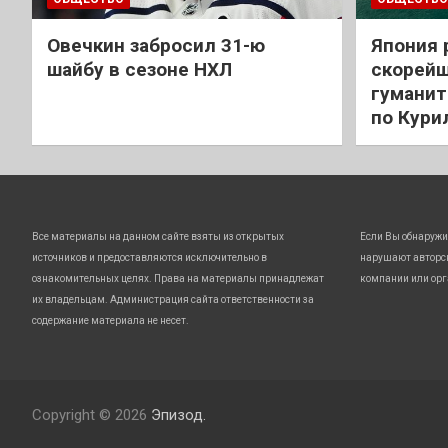
Овечкин забросил 31-ю
Япония 
шайбу в сезоне НХЛ
скорейш
гуманит
по Кури
Все материалы на данном сайте взяты из открытых
Если Вы обнаружи
источников и предоставляются исключительно в
нарушают авторс
ознакомительных целях. Права на материалы принадлежат
компании или орг
их владельцам. Администрация сайта ответственности за
содержание материала не несет.
Copyright © 2026
Эпизод.