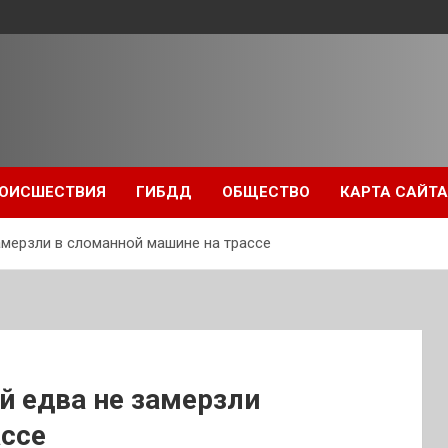
ОИСШЕСТВИЯ
ГИБДД
ОБЩЕСТВО
КАРТА САЙТА
амерзли в сломанной машине на трассе
й едва не замерзли
ассе