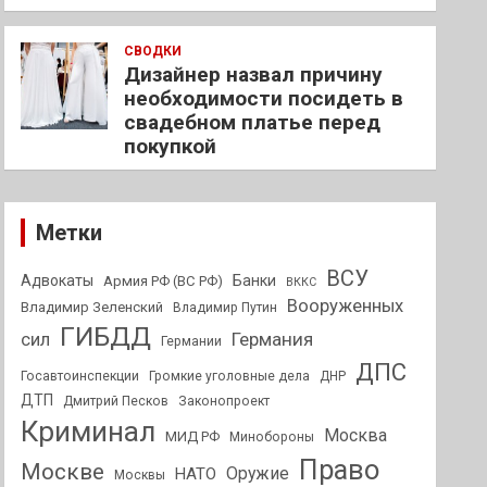
СВОДКИ
Дизайнер назвал причину
необходимости посидеть в
свадебном платье перед
покупкой
Метки
ВСУ
Адвокаты
Банки
Армия РФ (ВС РФ)
ВККС
Вооруженных
Владимир Зеленский
Владимир Путин
ГИБДД
Германия
сил
Германии
ДПС
Госавтоинспекции
Громкие уголовные дела
ДНР
ДТП
Дмитрий Песков
Законопроект
Криминал
Москва
МИД РФ
Минобороны
Право
Москве
Оружие
НАТО
Москвы