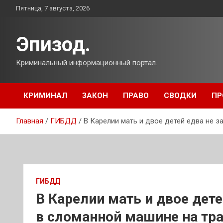
Перейти
Пятница, 7 августа, 2026
к
содержимому
Эпизод.
Криминальный информационный портал.
КРИМИНАЛ
ЗАКОН
ПРАВО
СВОДКИ
ПР
Главная
ГИБДД
В Карелии мать и двое детей едва не з
ГИБДД
В Карелии мать и двое дете
в сломанной машине на тр