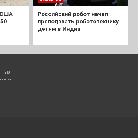
 США
Российский робот начал
 50
преподавать робототехнику
детям в Индии
алы 18+!
ательна.