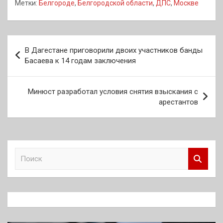
Метки:
Белгороде
,
Белгородской области
,
ДПС
,
Москве
Навигация
В Дагестане приговорили двоих участников банды
по
Басаева к 14 годам заключения
записям
Минюст разработал условия снятия взыскания с
арестантов
П
о
и
с
к