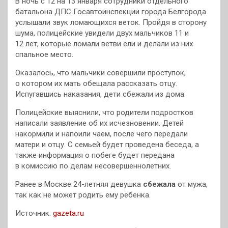
В ночь с 12 на 13 января сотрудники отдельного
батальона ДПС Госавтоинспекции города Белгорода
услышали звук ломающихся веток. Пройдя в сторону
шума, полицейские увидели двух мальчиков 11 и
12 лет, которые ломали ветви ели и делали из них
спальное место.
Оказалось, что мальчики совершили проступок,
о котором их мать обещала рассказать отцу.
Испугавшись наказания, дети сбежали из дома.
Полицейские выяснили, что родители подростков
написали заявление об их исчезновении. Детей
накормили и напоили чаем, после чего передали
матери и отцу. С семьей будет проведена беседа, а
также информация о побеге будет передана
в комиссию по делам несовершеннолетних.
Ранее в Москве 24-летняя девушка
сбежала
от мужа,
так как не может родить ему ребенка.
Источник:
gazeta.ru