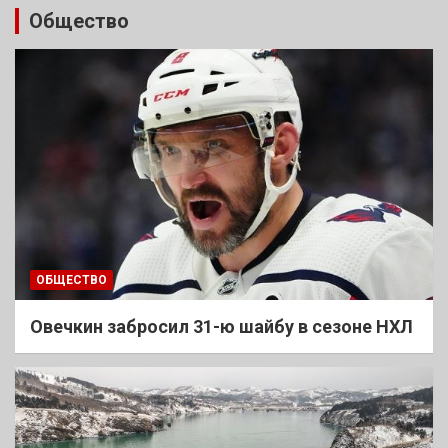
Общество
ОБЩЕСТВО
Овечкин забросил 31-ю шайбу в сезоне НХЛ