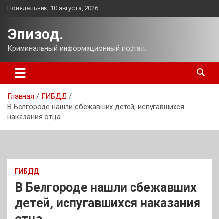
Перейти
Понедельник, 10 августа, 2026
к
содержимому
Эпизод.
Криминальный информационный портал.
Главная
ГИБДД
В Белгороде нашли сбежавших детей, испугавшихся
наказания отца
ГИБДД
В Белгороде нашли сбежавших
детей, испугавшихся наказания
отца