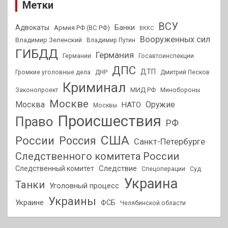
Метки
ВСУ
Адвокаты
Банки
Армия РФ (ВС РФ)
ВККС
Вооруженных сил
Владимир Зеленский
Владимир Путин
ГИБДД
Германия
Германии
Госавтоинспекции
ДПС
ДТП
Громкие уголовные дела
ДНР
Дмитрий Песков
Криминал
МИД РФ
Законопроект
Минобороны
Москве
Москва
Оружие
НАТО
Москвы
Происшествия
Право
РФ
США
России
Россия
Санкт-Петербурге
Следственного комитета России
Следствие
Следственный комитет
Спецоперации
Суд
Украина
Танки
Уголовный процесс
Украины
Украине
ФСБ
Челябинской области